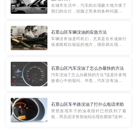
部门制定的。起步价通...
在城市生活中，汽车的出现极大地方便了
我们的出行，但随之而来的各种问题也让
人头痛不已。尤其是在繁忙的都市环境
中，地库停车成了一道难题。有时候，车
辆突然发生故障，或是不慎被困，在这种
石景山区车辆没油的应急方法
紧急情况下，我们需要一种高效可靠的救
车辆没有油是司机们，尤其是在长途旅行
援方式。而这时，地库救援专...
或者路程比较远的地方，很容易出现这种
状况。面对这样的情况，该怎么办呢?今天
小编给大家介绍一种应急方法——穿越者
道路救援微信小程序，可以帮您预约附近
的送油师傅，解决没油的紧急情况。 首
石景山区汽车没油了怎么办最快的方法
先，让我们来了解一下穿...
汽车没油了怎么办最快的方法?这是许多驾
驶者心中的疑问。毕竟，汽车没有油就无
法行驶，而且出现在偏远地区或夜晚更是
一件令人头痛的事情。幸运的是，现在有
一种新的解决方案——穿越者小程序。 穿
越者小程序是一款专门解决汽车没油问题
石景山区车半路没油了打什么电话求助
的在线服务平台。通过...
突然发现车子的油表指针已经跌到了最
低，而且还没有加油站出现在眼前?这种情
况下你该怎么办呢?这时候最好的方法就是
及时寻求帮助。如果你遇到这种情况，你
需要拨打什么电话求助呢?其实，你可以拨