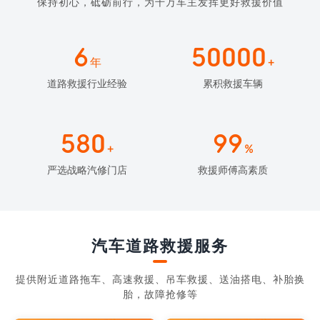
保持初心，砥砺前行，为千万车主发挥更好救援价值
6
50000
年
+
道路救援行业经验
累积救援车辆
580
99
+
%
严选战略汽修门店
救援师傅高素质
汽车道路救援服务
提供附近道路拖车、高速救援、吊车救援、送油搭电、补胎换
胎，故障抢修等