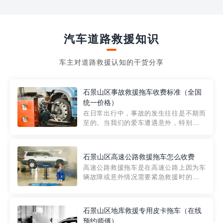
汽车道路救援知识
车主对道路救援认知的干货分享
石景山区事故救援拖车收费标准（全国
统一价格）
在日常出行中，事故的发生往往是不期而
至的。当我们的爱车遭遇意外，特别是在
市区内，救援拖车的服务就显得尤为重
要。然而，许多车主在选择拖车服务时，
对收费标准并不十分了解。穿越者救援详
石景山区高速公路救援拖车怎么收费
细解析一下市区事故救援拖车的收费标
高速公路救援拖车是在高速公路上因为车
准，以及在选用拖车服务时应注...
辆故障或意外情况需要紧急救援时的必备
工具。然而，对于许多司机来说，拖车的
收费一直是一个困扰。那么，高速公路救
援拖车究竟怎么收费呢? 一般来说，高速公
石景山区地库救援专用皮卡拖车（在线
路救援拖车的收费标准是由当地交通管理
预约师傅）