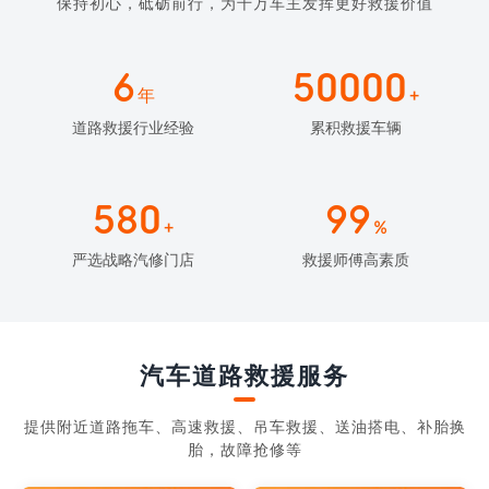
保持初心，砥砺前行，为千万车主发挥更好救援价值
6
50000
年
+
道路救援行业经验
累积救援车辆
580
99
+
%
严选战略汽修门店
救援师傅高素质
汽车道路救援服务
提供附近道路拖车、高速救援、吊车救援、送油搭电、补胎换
胎，故障抢修等