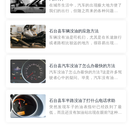
部门制定的。起步价通...
在城市生活中，汽车的出现极大地方便了
我们的出行，但随之而来的各种问题也让
人头痛不已。尤其是在繁忙的都市环境
中，地库停车成了一道难题。有时候，车
辆突然发生故障，或是不慎被困，在这种
石台县车辆没油的应急方法
紧急情况下，我们需要一种高效可靠的救
车辆没有油是司机们，尤其是在长途旅行
援方式。而这时，地库救援专...
或者路程比较远的地方，很容易出现这种
状况。面对这样的情况，该怎么办呢?今天
小编给大家介绍一种应急方法——穿越者
道路救援微信小程序，可以帮您预约附近
的送油师傅，解决没油的紧急情况。 首
石台县汽车没油了怎么办最快的方法
先，让我们来了解一下穿...
汽车没油了怎么办最快的方法?这是许多驾
驶者心中的疑问。毕竟，汽车没有油就无
法行驶，而且出现在偏远地区或夜晚更是
一件令人头痛的事情。幸运的是，现在有
一种新的解决方案——穿越者小程序。 穿
越者小程序是一款专门解决汽车没油问题
石台县车半路没油了打什么电话求助
的在线服务平台。通过...
突然发现车子的油表指针已经跌到了最
低，而且还没有加油站出现在眼前?这种情
况下你该怎么办呢?这时候最好的方法就是
及时寻求帮助。如果你遇到这种情况，你
需要拨打什么电话求助呢?其实，你可以拨