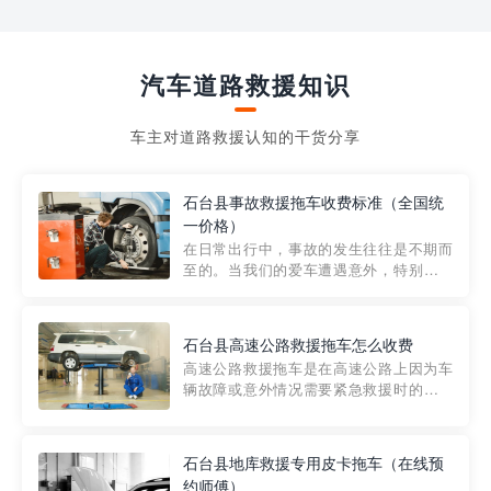
汽车道路救援知识
车主对道路救援认知的干货分享
石台县事故救援拖车收费标准（全国统
一价格）
在日常出行中，事故的发生往往是不期而
至的。当我们的爱车遭遇意外，特别是在
市区内，救援拖车的服务就显得尤为重
要。然而，许多车主在选择拖车服务时，
对收费标准并不十分了解。穿越者救援详
石台县高速公路救援拖车怎么收费
细解析一下市区事故救援拖车的收费标
高速公路救援拖车是在高速公路上因为车
准，以及在选用拖车服务时应注...
辆故障或意外情况需要紧急救援时的必备
工具。然而，对于许多司机来说，拖车的
收费一直是一个困扰。那么，高速公路救
援拖车究竟怎么收费呢? 一般来说，高速公
石台县地库救援专用皮卡拖车（在线预
路救援拖车的收费标准是由当地交通管理
约师傅）