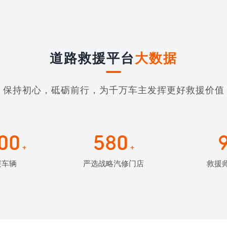
道路救援平台
大数据
保持初心，砥砺前行，为千万车主发挥更好救援价值
00
580
+
+
援车辆
严选战略汽修门店
救援