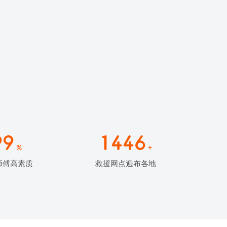
99
1446
%
+
师傅高素质
救援网点遍布各地