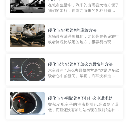
部门制定的。起步价通...
在城市生活中，汽车的出现极大地方便了
我们的出行，但随之而来的各种问题也让
人头痛不已。尤其是在繁忙的都市环境
中，地库停车成了一道难题。有时候，车
辆突然发生故障，或是不慎被困，在这种
绥化市车辆没油的应急方法
紧急情况下，我们需要一种高效可靠的救
车辆没有油是司机们，尤其是在长途旅行
援方式。而这时，地库救援专...
或者路程比较远的地方，很容易出现这种
状况。面对这样的情况，该怎么办呢?今天
小编给大家介绍一种应急方法——穿越者
道路救援微信小程序，可以帮您预约附近
的送油师傅，解决没油的紧急情况。 首
绥化市汽车没油了怎么办最快的方法
先，让我们来了解一下穿...
汽车没油了怎么办最快的方法?这是许多驾
驶者心中的疑问。毕竟，汽车没有油就无
法行驶，而且出现在偏远地区或夜晚更是
一件令人头痛的事情。幸运的是，现在有
一种新的解决方案——穿越者小程序。 穿
越者小程序是一款专门解决汽车没油问题
绥化市车半路没油了打什么电话求助
的在线服务平台。通过...
突然发现车子的油表指针已经跌到了最
低，而且还没有加油站出现在眼前?这种情
况下你该怎么办呢?这时候最好的方法就是
及时寻求帮助。如果你遇到这种情况，你
需要拨打什么电话求助呢?其实，你可以拨