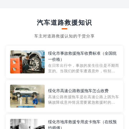
汽车道路救援知识
车主对道路救援认知的干货分享
绥化市事故救援拖车收费标准（全国统
一价格）
在日常出行中，事故的发生往往是不期而
至的。当我们的爱车遭遇意外，特别是在
市区内，救援拖车的服务就显得尤为重
要。然而，许多车主在选择拖车服务时，
对收费标准并不十分了解。穿越者救援详
绥化市高速公路救援拖车怎么收费
细解析一下市区事故救援拖车的收费标
高速公路救援拖车是在高速公路上因为车
准，以及在选用拖车服务时应注...
辆故障或意外情况需要紧急救援时的必备
工具。然而，对于许多司机来说，拖车的
收费一直是一个困扰。那么，高速公路救
援拖车究竟怎么收费呢? 一般来说，高速公
绥化市地库救援专用皮卡拖车（在线预
路救援拖车的收费标准是由当地交通管理
约师傅）