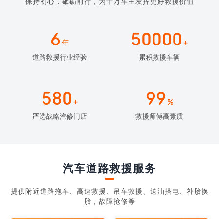
保持初心，砥砺前行，为千万车主发挥更好救援价值
6
50000
年
+
道路救援行业经验
累积救援车辆
580
99
+
%
严选战略汽修门店
救援师傅高素质
汽车道路救援服务
提供附近道路拖车、高速救援、吊车救援、送油搭电、补胎换
胎，故障抢修等