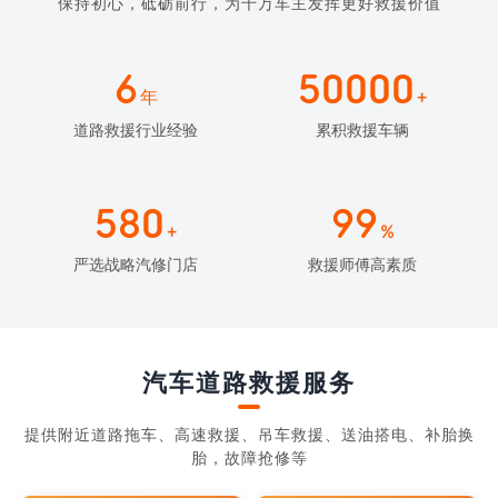
保持初心，砥砺前行，为千万车主发挥更好救援价值
6
50000
年
+
道路救援行业经验
累积救援车辆
580
99
+
%
严选战略汽修门店
救援师傅高素质
汽车道路救援服务
提供附近道路拖车、高速救援、吊车救援、送油搭电、补胎换
胎，故障抢修等