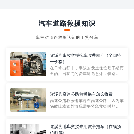
汽车道路救援知识
车主对道路救援认知的干货分享
遂溪县事故救援拖车收费标准（全国统
一价格）
在日常出行中，事故的发生往往是不期而
至的。当我们的爱车遭遇意外，特别是在
市区内，救援拖车的服务就显得尤为重
要。然而，许多车主在选择拖车服务时，
对收费标准并不十分了解。穿越者救援详
遂溪县高速公路救援拖车怎么收费
细解析一下市区事故救援拖车的收费标
高速公路救援拖车是在高速公路上因为车
准，以及在选用拖车服务时应注...
辆故障或意外情况需要紧急救援时的必备
工具。然而，对于许多司机来说，拖车的
收费一直是一个困扰。那么，高速公路救
援拖车究竟怎么收费呢? 一般来说，高速公
遂溪县地库救援专用皮卡拖车（在线预
路救援拖车的收费标准是由当地交通管理
约师傅）