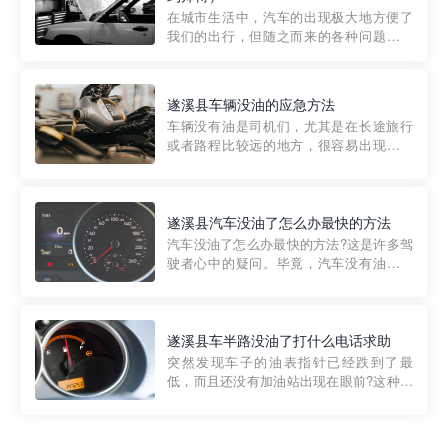
部门制定的。起步价通...
在城市生活中，汽车的出现极大地方便了
我们的出行，但随之而来的各种问题也让
人头痛不已。尤其是在繁忙的都市环境
中，地库停车成了一道难题。有时候，车
辆突然发生故障，或是不慎被困，在这种
遂溪县车辆没油的应急方法
紧急情况下，我们需要一种高效可靠的救
车辆没有油是司机们，尤其是在长途旅行
援方式。而这时，地库救援专...
或者路程比较远的地方，很容易出现这种
状况。面对这样的情况，该怎么办呢?今天
小编给大家介绍一种应急方法——穿越者
道路救援微信小程序，可以帮您预约附近
的送油师傅，解决没油的紧急情况。 首
遂溪县汽车没油了怎么办最快的方法
先，让我们来了解一下穿...
汽车没油了怎么办最快的方法?这是许多驾
驶者心中的疑问。毕竟，汽车没有油就无
法行驶，而且出现在偏远地区或夜晚更是
一件令人头痛的事情。幸运的是，现在有
一种新的解决方案——穿越者小程序。 穿
越者小程序是一款专门解决汽车没油问题
遂溪县车半路没油了打什么电话求助
的在线服务平台。通过...
突然发现车子的油表指针已经跌到了最
低，而且还没有加油站出现在眼前?这种情
况下你该怎么办呢?这时候最好的方法就是
及时寻求帮助。如果你遇到这种情况，你
需要拨打什么电话求助呢?其实，你可以拨