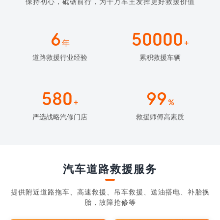
保持初心，砥砺前行，为千万车主发挥更好救援价值
6
50000
年
+
道路救援行业经验
累积救援车辆
580
99
+
%
严选战略汽修门店
救援师傅高素质
汽车道路救援服务
提供附近道路拖车、高速救援、吊车救援、送油搭电、补胎换
胎，故障抢修等