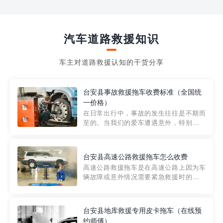
汽车道路救援知识
车主对道路救援认知的干货分享
台安县事故救援拖车收费标准（全国统
一价格）
在日常出行中，事故的发生往往是不期而
至的。当我们的爱车遭遇意外，特别是在
市区内，救援拖车的服务就显得尤为重
要。然而，许多车主在选择拖车服务时，
对收费标准并不十分了解。穿越者救援详
台安县高速公路救援拖车怎么收费
细解析一下市区事故救援拖车的收费标
高速公路救援拖车是在高速公路上因为车
准，以及在选用拖车服务时应注...
辆故障或意外情况需要紧急救援时的必备
工具。然而，对于许多司机来说，拖车的
收费一直是一个困扰。那么，高速公路救
援拖车究竟怎么收费呢? 一般来说，高速公
台安县地库救援专用皮卡拖车（在线预
路救援拖车的收费标准是由当地交通管理
约师傅）