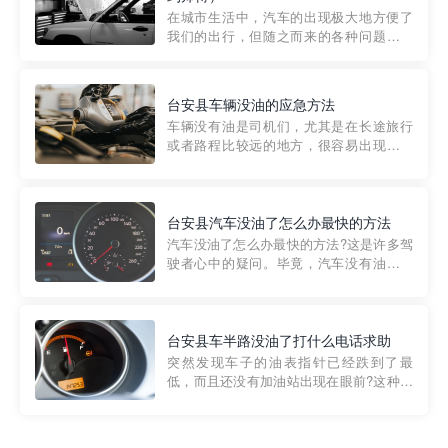
部门制定的。起步价通...
在城市生活中，汽车的出现极大地方便了
我们的出行，但随之而来的各种问题也让
人头痛不已。尤其是在繁忙的都市环境
中，地库停车成了一道难题。有时候，车
辆突然发生故障，或是不慎被困，在这种
台安县车辆没油的应急方法
紧急情况下，我们需要一种高效可靠的救
车辆没有油是司机们，尤其是在长途旅行
援方式。而这时，地库救援专...
或者路程比较远的地方，很容易出现这种
状况。面对这样的情况，该怎么办呢?今天
小编给大家介绍一种应急方法——穿越者
道路救援微信小程序，可以帮您预约附近
的送油师傅，解决没油的紧急情况。 首
台安县汽车没油了怎么办最快的方法
先，让我们来了解一下穿...
汽车没油了怎么办最快的方法?这是许多驾
驶者心中的疑问。毕竟，汽车没有油就无
法行驶，而且出现在偏远地区或夜晚更是
一件令人头痛的事情。幸运的是，现在有
一种新的解决方案——穿越者小程序。 穿
越者小程序是一款专门解决汽车没油问题
台安县车半路没油了打什么电话求助
的在线服务平台。通过...
突然发现车子的油表指针已经跌到了最
低，而且还没有加油站出现在眼前?这种情
况下你该怎么办呢?这时候最好的方法就是
及时寻求帮助。如果你遇到这种情况，你
需要拨打什么电话求助呢?其实，你可以拨