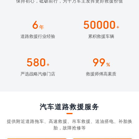
保持初心，砥砺前行，为千万车主发挥更好救援价值
6
50000
年
+
道路救援行业经验
累积救援车辆
580
99
+
%
严选战略汽修门店
救援师傅高素质
汽车道路救援服务
提供附近道路拖车、高速救援、吊车救援、送油搭电、补胎换
胎，故障抢修等