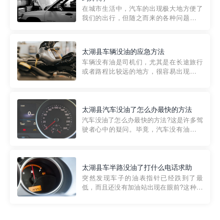
部门制定的。起步价通...
在城市生活中，汽车的出现极大地方便了
我们的出行，但随之而来的各种问题也让
人头痛不已。尤其是在繁忙的都市环境
中，地库停车成了一道难题。有时候，车
辆突然发生故障，或是不慎被困，在这种
太湖县车辆没油的应急方法
紧急情况下，我们需要一种高效可靠的救
车辆没有油是司机们，尤其是在长途旅行
援方式。而这时，地库救援专...
或者路程比较远的地方，很容易出现这种
状况。面对这样的情况，该怎么办呢?今天
小编给大家介绍一种应急方法——穿越者
道路救援微信小程序，可以帮您预约附近
的送油师傅，解决没油的紧急情况。 首
太湖县汽车没油了怎么办最快的方法
先，让我们来了解一下穿...
汽车没油了怎么办最快的方法?这是许多驾
驶者心中的疑问。毕竟，汽车没有油就无
法行驶，而且出现在偏远地区或夜晚更是
一件令人头痛的事情。幸运的是，现在有
一种新的解决方案——穿越者小程序。 穿
越者小程序是一款专门解决汽车没油问题
太湖县车半路没油了打什么电话求助
的在线服务平台。通过...
突然发现车子的油表指针已经跌到了最
低，而且还没有加油站出现在眼前?这种情
况下你该怎么办呢?这时候最好的方法就是
及时寻求帮助。如果你遇到这种情况，你
需要拨打什么电话求助呢?其实，你可以拨