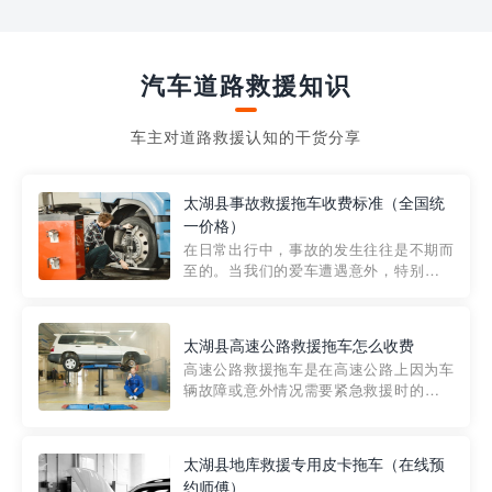
汽车道路救援知识
车主对道路救援认知的干货分享
太湖县事故救援拖车收费标准（全国统
一价格）
在日常出行中，事故的发生往往是不期而
至的。当我们的爱车遭遇意外，特别是在
市区内，救援拖车的服务就显得尤为重
要。然而，许多车主在选择拖车服务时，
对收费标准并不十分了解。穿越者救援详
太湖县高速公路救援拖车怎么收费
细解析一下市区事故救援拖车的收费标
高速公路救援拖车是在高速公路上因为车
准，以及在选用拖车服务时应注...
辆故障或意外情况需要紧急救援时的必备
工具。然而，对于许多司机来说，拖车的
收费一直是一个困扰。那么，高速公路救
援拖车究竟怎么收费呢? 一般来说，高速公
太湖县地库救援专用皮卡拖车（在线预
路救援拖车的收费标准是由当地交通管理
约师傅）