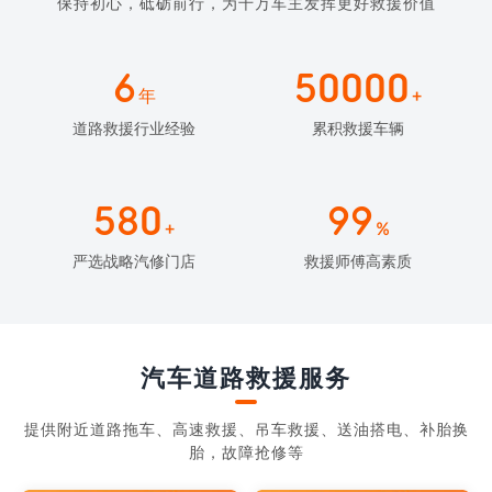
保持初心，砥砺前行，为千万车主发挥更好救援价值
6
50000
年
+
道路救援行业经验
累积救援车辆
580
99
+
%
严选战略汽修门店
救援师傅高素质
汽车道路救援服务
提供附近道路拖车、高速救援、吊车救援、送油搭电、补胎换
胎，故障抢修等