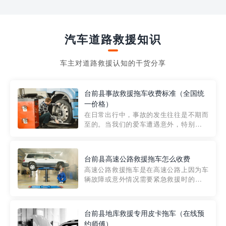
汽车道路救援知识
车主对道路救援认知的干货分享
台前县事故救援拖车收费标准（全国统
一价格）
在日常出行中，事故的发生往往是不期而
至的。当我们的爱车遭遇意外，特别是在
市区内，救援拖车的服务就显得尤为重
要。然而，许多车主在选择拖车服务时，
对收费标准并不十分了解。穿越者救援详
台前县高速公路救援拖车怎么收费
细解析一下市区事故救援拖车的收费标
高速公路救援拖车是在高速公路上因为车
准，以及在选用拖车服务时应注...
辆故障或意外情况需要紧急救援时的必备
工具。然而，对于许多司机来说，拖车的
收费一直是一个困扰。那么，高速公路救
援拖车究竟怎么收费呢? 一般来说，高速公
台前县地库救援专用皮卡拖车（在线预
路救援拖车的收费标准是由当地交通管理
约师傅）