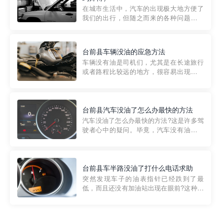
部门制定的。起步价通...
在城市生活中，汽车的出现极大地方便了
我们的出行，但随之而来的各种问题也让
人头痛不已。尤其是在繁忙的都市环境
中，地库停车成了一道难题。有时候，车
辆突然发生故障，或是不慎被困，在这种
台前县车辆没油的应急方法
紧急情况下，我们需要一种高效可靠的救
车辆没有油是司机们，尤其是在长途旅行
援方式。而这时，地库救援专...
或者路程比较远的地方，很容易出现这种
状况。面对这样的情况，该怎么办呢?今天
小编给大家介绍一种应急方法——穿越者
道路救援微信小程序，可以帮您预约附近
的送油师傅，解决没油的紧急情况。 首
台前县汽车没油了怎么办最快的方法
先，让我们来了解一下穿...
汽车没油了怎么办最快的方法?这是许多驾
驶者心中的疑问。毕竟，汽车没有油就无
法行驶，而且出现在偏远地区或夜晚更是
一件令人头痛的事情。幸运的是，现在有
一种新的解决方案——穿越者小程序。 穿
越者小程序是一款专门解决汽车没油问题
台前县车半路没油了打什么电话求助
的在线服务平台。通过...
突然发现车子的油表指针已经跌到了最
低，而且还没有加油站出现在眼前?这种情
况下你该怎么办呢?这时候最好的方法就是
及时寻求帮助。如果你遇到这种情况，你
需要拨打什么电话求助呢?其实，你可以拨