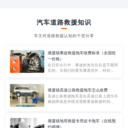
汽车道路救援知识
车主对道路救援认知的干货分享
塘厦镇事故救援拖车收费标准（全国统
一价格）
在日常出行中，事故的发生往往是不期而
至的。当我们的爱车遭遇意外，特别是在
市区内，救援拖车的服务就显得尤为重
要。然而，许多车主在选择拖车服务时，
对收费标准并不十分了解。穿越者救援详
塘厦镇高速公路救援拖车怎么收费
细解析一下市区事故救援拖车的收费标
高速公路救援拖车是在高速公路上因为车
准，以及在选用拖车服务时应注...
辆故障或意外情况需要紧急救援时的必备
工具。然而，对于许多司机来说，拖车的
收费一直是一个困扰。那么，高速公路救
援拖车究竟怎么收费呢? 一般来说，高速公
塘厦镇地库救援专用皮卡拖车（在线预
路救援拖车的收费标准是由当地交通管理
约师傅）