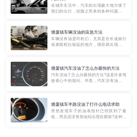
部门制定的。起步价通...
在城市生活中，汽车的出现极大地方便了
我们的出行，但随之而来的各种问题也让
人头痛不已。尤其是在繁忙的都市环境
中，地库停车成了一道难题。有时候，车
辆突然发生故障，或是不慎被困，在这种
塘厦镇车辆没油的应急方法
紧急情况下，我们需要一种高效可靠的救
车辆没有油是司机们，尤其是在长途旅行
援方式。而这时，地库救援专...
或者路程比较远的地方，很容易出现这种
状况。面对这样的情况，该怎么办呢?今天
小编给大家介绍一种应急方法——穿越者
道路救援微信小程序，可以帮您预约附近
的送油师傅，解决没油的紧急情况。 首
塘厦镇汽车没油了怎么办最快的方法
先，让我们来了解一下穿...
汽车没油了怎么办最快的方法?这是许多驾
驶者心中的疑问。毕竟，汽车没有油就无
法行驶，而且出现在偏远地区或夜晚更是
一件令人头痛的事情。幸运的是，现在有
一种新的解决方案——穿越者小程序。 穿
越者小程序是一款专门解决汽车没油问题
塘厦镇车半路没油了打什么电话求助
的在线服务平台。通过...
突然发现车子的油表指针已经跌到了最
低，而且还没有加油站出现在眼前?这种情
况下你该怎么办呢?这时候最好的方法就是
及时寻求帮助。如果你遇到这种情况，你
需要拨打什么电话求助呢?其实，你可以拨