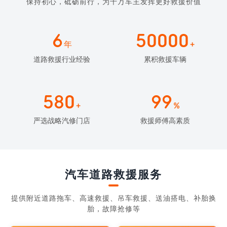
保持初心，砥砺前行，为千万车主发挥更好救援价值
6
50000
年
+
道路救援行业经验
累积救援车辆
580
99
+
%
严选战略汽修门店
救援师傅高素质
汽车道路救援服务
提供附近道路拖车、高速救援、吊车救援、送油搭电、补胎换
胎，故障抢修等