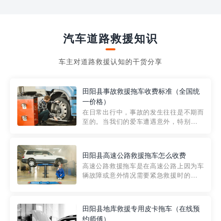
汽车道路救援知识
车主对道路救援认知的干货分享
田阳县事故救援拖车收费标准（全国统
一价格）
在日常出行中，事故的发生往往是不期而
至的。当我们的爱车遭遇意外，特别是在
市区内，救援拖车的服务就显得尤为重
要。然而，许多车主在选择拖车服务时，
对收费标准并不十分了解。穿越者救援详
田阳县高速公路救援拖车怎么收费
细解析一下市区事故救援拖车的收费标
高速公路救援拖车是在高速公路上因为车
准，以及在选用拖车服务时应注...
辆故障或意外情况需要紧急救援时的必备
工具。然而，对于许多司机来说，拖车的
收费一直是一个困扰。那么，高速公路救
援拖车究竟怎么收费呢? 一般来说，高速公
田阳县地库救援专用皮卡拖车（在线预
路救援拖车的收费标准是由当地交通管理
约师傅）