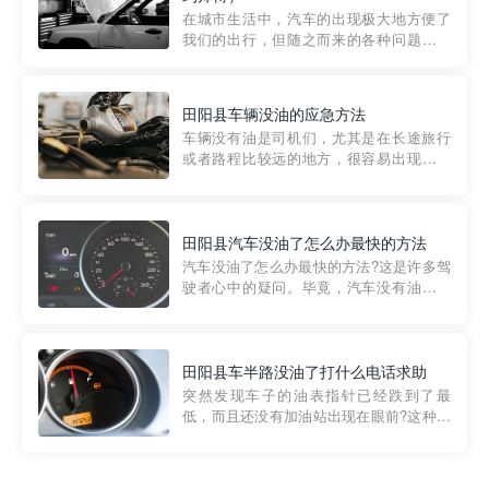
部门制定的。起步价通...
在城市生活中，汽车的出现极大地方便了
我们的出行，但随之而来的各种问题也让
人头痛不已。尤其是在繁忙的都市环境
中，地库停车成了一道难题。有时候，车
辆突然发生故障，或是不慎被困，在这种
田阳县车辆没油的应急方法
紧急情况下，我们需要一种高效可靠的救
车辆没有油是司机们，尤其是在长途旅行
援方式。而这时，地库救援专...
或者路程比较远的地方，很容易出现这种
状况。面对这样的情况，该怎么办呢?今天
小编给大家介绍一种应急方法——穿越者
道路救援微信小程序，可以帮您预约附近
的送油师傅，解决没油的紧急情况。 首
田阳县汽车没油了怎么办最快的方法
先，让我们来了解一下穿...
汽车没油了怎么办最快的方法?这是许多驾
驶者心中的疑问。毕竟，汽车没有油就无
法行驶，而且出现在偏远地区或夜晚更是
一件令人头痛的事情。幸运的是，现在有
一种新的解决方案——穿越者小程序。 穿
越者小程序是一款专门解决汽车没油问题
田阳县车半路没油了打什么电话求助
的在线服务平台。通过...
突然发现车子的油表指针已经跌到了最
低，而且还没有加油站出现在眼前?这种情
况下你该怎么办呢?这时候最好的方法就是
及时寻求帮助。如果你遇到这种情况，你
需要拨打什么电话求助呢?其实，你可以拨