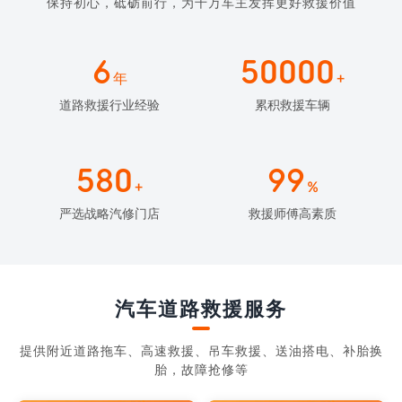
保持初心，砥砺前行，为千万车主发挥更好救援价值
6
50000
年
+
道路救援行业经验
累积救援车辆
580
99
+
%
严选战略汽修门店
救援师傅高素质
汽车道路救援服务
提供附近道路拖车、高速救援、吊车救援、送油搭电、补胎换
胎，故障抢修等