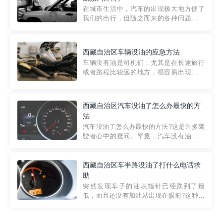
部门制定的。起步价通...
在城市生活中，汽车的出现极大地方便了
我们的出行，但随之而来的各种问题也让
人头痛不已。尤其是在繁忙的都市环境
中，地库停车成了一道难题。有时候，车
辆突然发生故障，或是不慎被困，在这种
西藏自治区车辆没油的应急方法
紧急情况下，我们需要一种高效可靠的救
车辆没有油是司机们，尤其是在长途旅行
援方式。而这时，地库救援专...
或者路程比较远的地方，很容易出现这种
状况。面对这样的情况，该怎么办呢?今天
小编给大家介绍一种应急方法——穿越者
道路救援微信小程序，可以帮您预约附近
西藏自治区汽车没油了怎么办最快的方
的送油师傅，解决没油的紧急情况。 首
法
先，让我们来了解一下穿...
汽车没油了怎么办最快的方法?这是许多驾
驶者心中的疑问。毕竟，汽车没有油就无
法行驶，而且出现在偏远地区或夜晚更是
一件令人头痛的事情。幸运的是，现在有
一种新的解决方案——穿越者小程序。 穿
西藏自治区车半路没油了打什么电话求
越者小程序是一款专门解决汽车没油问题
助
的在线服务平台。通过...
突然发现车子的油表指针已经跌到了最
低，而且还没有加油站出现在眼前?这种情
况下你该怎么办呢?这时候最好的方法就是
及时寻求帮助。如果你遇到这种情况，你