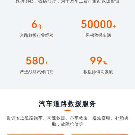
保持初心，砥砺前行，为千万车主发挥更好救援价值
6
50000
年
+
道路救援行业经验
累积救援车辆
580
99
+
%
严选战略汽修门店
救援师傅高素质
汽车道路救援服务
提供附近道路拖车、高速救援、吊车救援、送油搭电、补胎换
胎，故障抢修等