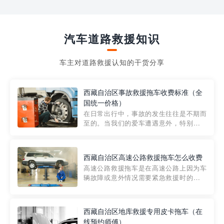
汽车道路救援知识
车主对道路救援认知的干货分享
西藏自治区事故救援拖车收费标准（全
国统一价格）
在日常出行中，事故的发生往往是不期而
至的。当我们的爱车遭遇意外，特别是在
市区内，救援拖车的服务就显得尤为重
要。然而，许多车主在选择拖车服务时，
对收费标准并不十分了解。穿越者救援详
西藏自治区高速公路救援拖车怎么收费
细解析一下市区事故救援拖车的收费标
高速公路救援拖车是在高速公路上因为车
准，以及在选用拖车服务时应注...
辆故障或意外情况需要紧急救援时的必备
工具。然而，对于许多司机来说，拖车的
收费一直是一个困扰。那么，高速公路救
援拖车究竟怎么收费呢? 一般来说，高速公
西藏自治区地库救援专用皮卡拖车（在
路救援拖车的收费标准是由当地交通管理
线预约师傅）