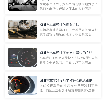
部门制定的。起步价通...
在城市生活中，汽车的出现极大地方便了
我们的出行，但随之而来的各种问题也让
人头痛不已。尤其是在繁忙的都市环境
中，地库停车成了一道难题。有时候，车
辆突然发生故障，或是不慎被困，在这种
铜川市车辆没油的应急方法
紧急情况下，我们需要一种高效可靠的救
车辆没有油是司机们，尤其是在长途旅行
援方式。而这时，地库救援专...
或者路程比较远的地方，很容易出现这种
状况。面对这样的情况，该怎么办呢?今天
小编给大家介绍一种应急方法——穿越者
道路救援微信小程序，可以帮您预约附近
的送油师傅，解决没油的紧急情况。 首
铜川市汽车没油了怎么办最快的方法
先，让我们来了解一下穿...
汽车没油了怎么办最快的方法?这是许多驾
驶者心中的疑问。毕竟，汽车没有油就无
法行驶，而且出现在偏远地区或夜晚更是
一件令人头痛的事情。幸运的是，现在有
一种新的解决方案——穿越者小程序。 穿
越者小程序是一款专门解决汽车没油问题
铜川市车半路没油了打什么电话求助
的在线服务平台。通过...
突然发现车子的油表指针已经跌到了最
低，而且还没有加油站出现在眼前?这种情
况下你该怎么办呢?这时候最好的方法就是
及时寻求帮助。如果你遇到这种情况，你
需要拨打什么电话求助呢?其实，你可以拨