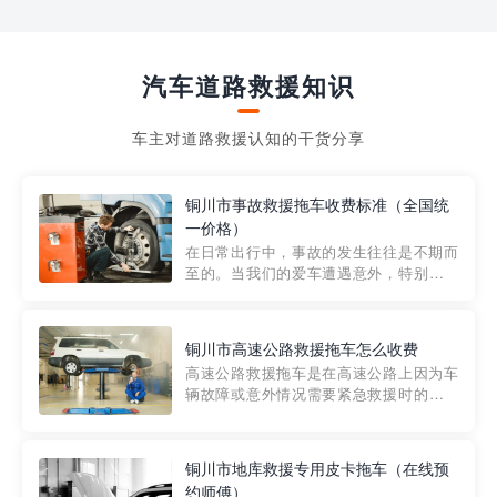
汽车道路救援知识
车主对道路救援认知的干货分享
铜川市事故救援拖车收费标准（全国统
一价格）
在日常出行中，事故的发生往往是不期而
至的。当我们的爱车遭遇意外，特别是在
市区内，救援拖车的服务就显得尤为重
要。然而，许多车主在选择拖车服务时，
对收费标准并不十分了解。穿越者救援详
铜川市高速公路救援拖车怎么收费
细解析一下市区事故救援拖车的收费标
高速公路救援拖车是在高速公路上因为车
准，以及在选用拖车服务时应注...
辆故障或意外情况需要紧急救援时的必备
工具。然而，对于许多司机来说，拖车的
收费一直是一个困扰。那么，高速公路救
援拖车究竟怎么收费呢? 一般来说，高速公
铜川市地库救援专用皮卡拖车（在线预
路救援拖车的收费标准是由当地交通管理
约师傅）