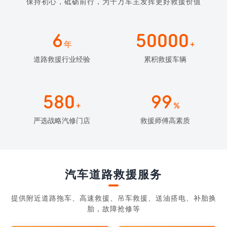
保持初心，砥砺前行，为千万车主发挥更好救援价值
6
50000
年
+
道路救援行业经验
累积救援车辆
580
99
+
%
严选战略汽修门店
救援师傅高素质
汽车道路救援服务
提供附近道路拖车、高速救援、吊车救援、送油搭电、补胎换
胎，故障抢修等