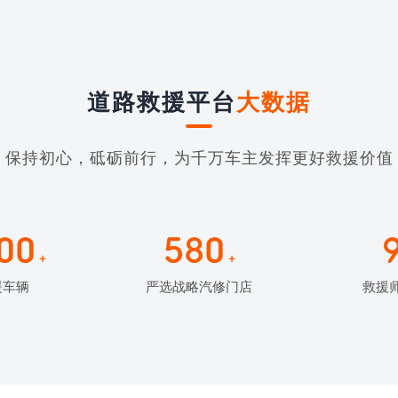
道路救援平台
大数据
保持初心，砥砺前行，为千万车主发挥更好救援价值
00
580
+
+
援车辆
严选战略汽修门店
救援