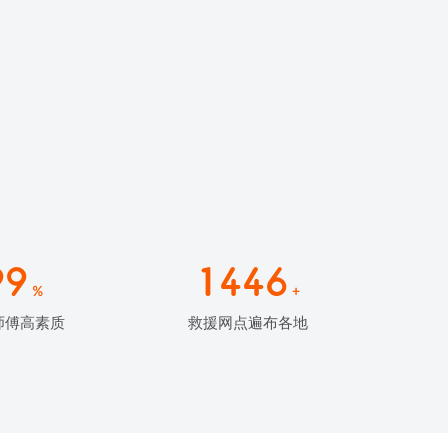
99
1446
%
+
师傅高素质
救援网点遍布各地