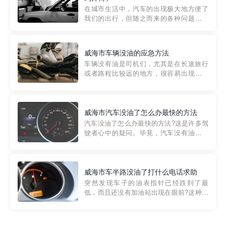
部门制定的。起步价通...
在城市生活中，汽车的出现极大地方便了
我们的出行，但随之而来的各种问题也让
人头痛不已。尤其是在繁忙的都市环境
中，地库停车成了一道难题。有时候，车
辆突然发生故障，或是不慎被困，在这种
威海市车辆没油的应急方法
紧急情况下，我们需要一种高效可靠的救
车辆没有油是司机们，尤其是在长途旅行
援方式。而这时，地库救援专...
或者路程比较远的地方，很容易出现这种
状况。面对这样的情况，该怎么办呢?今天
小编给大家介绍一种应急方法——穿越者
道路救援微信小程序，可以帮您预约附近
的送油师傅，解决没油的紧急情况。 首
威海市汽车没油了怎么办最快的方法
先，让我们来了解一下穿...
汽车没油了怎么办最快的方法?这是许多驾
驶者心中的疑问。毕竟，汽车没有油就无
法行驶，而且出现在偏远地区或夜晚更是
一件令人头痛的事情。幸运的是，现在有
一种新的解决方案——穿越者小程序。 穿
越者小程序是一款专门解决汽车没油问题
威海市车半路没油了打什么电话求助
的在线服务平台。通过...
突然发现车子的油表指针已经跌到了最
低，而且还没有加油站出现在眼前?这种情
况下你该怎么办呢?这时候最好的方法就是
及时寻求帮助。如果你遇到这种情况，你
需要拨打什么电话求助呢?其实，你可以拨