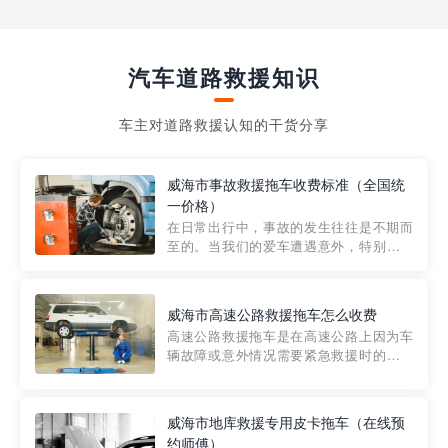
汽车道路救援知识
车主对道路救援认知的干货分享
威海市事故救援拖车收费标准（全国统
一价格）
在日常出行中，事故的发生往往是不期而
至的。当我们的爱车遭遇意外，特别是在
市区内，救援拖车的服务就显得尤为重
要。然而，许多车主在选择拖车服务时，
对收费标准并不十分了解。穿越者救援详
威海市高速公路救援拖车怎么收费
细解析一下市区事故救援拖车的收费标
高速公路救援拖车是在高速公路上因为车
准，以及在选用拖车服务时应注...
辆故障或意外情况需要紧急救援时的必备
工具。然而，对于许多司机来说，拖车的
收费一直是一个困扰。那么，高速公路救
援拖车究竟怎么收费呢? 一般来说，高速公
威海市地库救援专用皮卡拖车（在线预
路救援拖车的收费标准是由当地交通管理
约师傅）