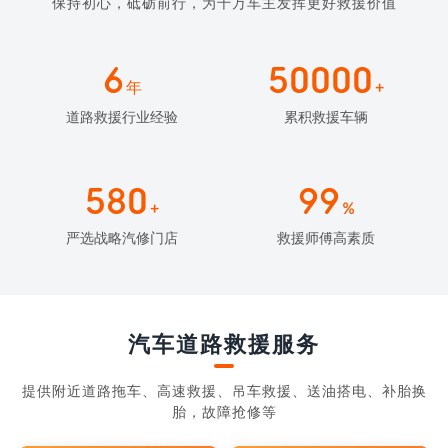
保持初心，砥砺前行，为千万车主发挥更好救援价值
6
50000
年
+
道路救援行业经验
累积救援车辆
580
99
+
%
严选战略汽修门店
救援师傅高素质
汽车道路救援服务
提供附近道路拖车、高速救援、吊车救援、送油搭电、补胎换
胎，故障抢修等