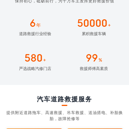
保持初心，砥砺前行，为千万车主发挥更好救援价值
6
50000
年
+
道路救援行业经验
累积救援车辆
580
99
+
%
严选战略汽修门店
救援师傅高素质
汽车道路救援服务
提供附近道路拖车、高速救援、吊车救援、送油搭电、补胎换
胎，故障抢修等