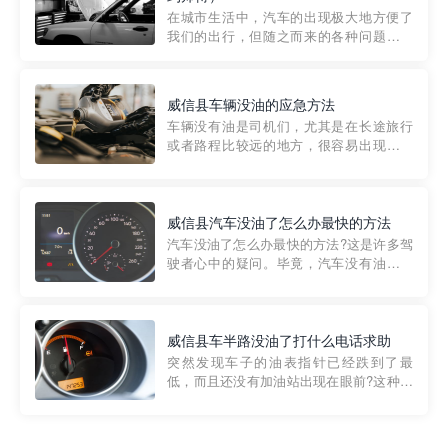
部门制定的。起步价通...
在城市生活中，汽车的出现极大地方便了
我们的出行，但随之而来的各种问题也让
人头痛不已。尤其是在繁忙的都市环境
中，地库停车成了一道难题。有时候，车
辆突然发生故障，或是不慎被困，在这种
威信县车辆没油的应急方法
紧急情况下，我们需要一种高效可靠的救
车辆没有油是司机们，尤其是在长途旅行
援方式。而这时，地库救援专...
或者路程比较远的地方，很容易出现这种
状况。面对这样的情况，该怎么办呢?今天
小编给大家介绍一种应急方法——穿越者
道路救援微信小程序，可以帮您预约附近
的送油师傅，解决没油的紧急情况。 首
威信县汽车没油了怎么办最快的方法
先，让我们来了解一下穿...
汽车没油了怎么办最快的方法?这是许多驾
驶者心中的疑问。毕竟，汽车没有油就无
法行驶，而且出现在偏远地区或夜晚更是
一件令人头痛的事情。幸运的是，现在有
一种新的解决方案——穿越者小程序。 穿
越者小程序是一款专门解决汽车没油问题
威信县车半路没油了打什么电话求助
的在线服务平台。通过...
突然发现车子的油表指针已经跌到了最
低，而且还没有加油站出现在眼前?这种情
况下你该怎么办呢?这时候最好的方法就是
及时寻求帮助。如果你遇到这种情况，你
需要拨打什么电话求助呢?其实，你可以拨