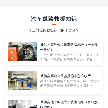
汽车道路救援知识
车主对道路救援认知的干货分享
威信县事故救援拖车收费标准（全国统
一价格）
在日常出行中，事故的发生往往是不期而
至的。当我们的爱车遭遇意外，特别是在
市区内，救援拖车的服务就显得尤为重
要。然而，许多车主在选择拖车服务时，
对收费标准并不十分了解。穿越者救援详
威信县高速公路救援拖车怎么收费
细解析一下市区事故救援拖车的收费标
高速公路救援拖车是在高速公路上因为车
准，以及在选用拖车服务时应注...
辆故障或意外情况需要紧急救援时的必备
工具。然而，对于许多司机来说，拖车的
收费一直是一个困扰。那么，高速公路救
援拖车究竟怎么收费呢? 一般来说，高速公
威信县地库救援专用皮卡拖车（在线预
路救援拖车的收费标准是由当地交通管理
约师傅）