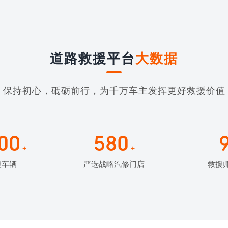
道路救援平台
大数据
保持初心，砥砺前行，为千万车主发挥更好救援价值
00
580
+
+
援车辆
严选战略汽修门店
救援