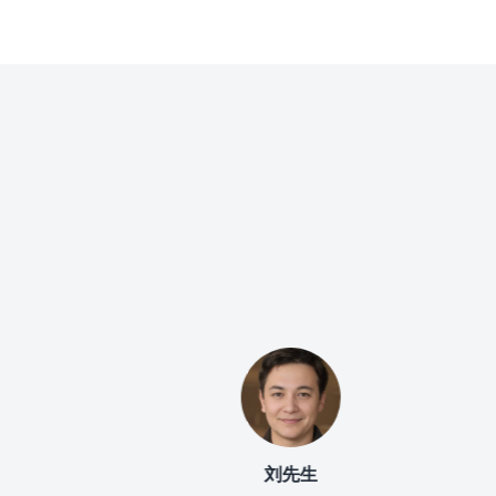
刘先生
李