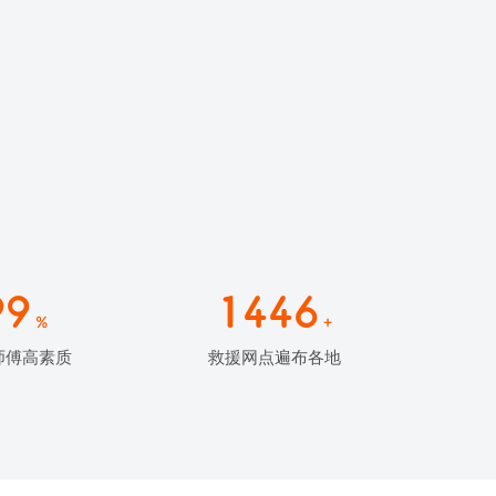
99
1446
%
+
师傅高素质
救援网点遍布各地