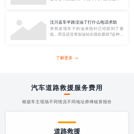
法行驶，而且出现在偏远地区或夜晚更是
一件令人头痛的事情。幸运的是，现在有
一种新的解决方案——穿越者小程序。 穿
越者小程序是一款专门解决汽车没油问题
汶川县车半路没油了打什么电话求助
的在线服务平台。通过...
突然发现车子的油表指针已经跌到了最
低，而且还没有加油站出现在眼前?这种情
况下你该怎么办呢?这时候最好的方法就是
及时寻求帮助。如果你遇到这种情况，你
需要拨打什么电话求助呢?其实，你可以拨
打4006363122请求送油人员来帮助你。
了解更多 →
当你的车子...
汽车道路救援服务费用
根据车主现场不同情况不同地址师傅核算报价
道路救援