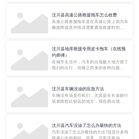
要。然而，许多车主在选择拖车服务时，
对收费标准并不十分了解。穿越者救援详
汶川县高速公路救援拖车怎么收费
细解析一下市区事故救援拖车的收费标
高速公路救援拖车是在高速公路上因为车
准，以及在选用拖车服务时应注...
辆故障或意外情况需要紧急救援时的必备
工具。然而，对于许多司机来说，拖车的
收费一直是一个困扰。那么，高速公路救
援拖车究竟怎么收费呢? 一般来说，高速公
汶川县地库救援专用皮卡拖车（在线预
路救援拖车的收费标准是由当地交通管理
约师傅）
部门制定的。起步价通...
在城市生活中，汽车的出现极大地方便了
我们的出行，但随之而来的各种问题也让
人头痛不已。尤其是在繁忙的都市环境
中，地库停车成了一道难题。有时候，车
辆突然发生故障，或是不慎被困，在这种
汶川县车辆没油的应急方法
紧急情况下，我们需要一种高效可靠的救
车辆没有油是司机们，尤其是在长途旅行
援方式。而这时，地库救援专...
或者路程比较远的地方，很容易出现这种
状况。面对这样的情况，该怎么办呢?今天
小编给大家介绍一种应急方法——穿越者
道路救援微信小程序，可以帮您预约附近
的送油师傅，解决没油的紧急情况。 首
汶川县汽车没油了怎么办最快的方法
先，让我们来了解一下穿...
汽车没油了怎么办最快的方法?这是许多驾
驶者心中的疑问。毕竟，汽车没有油就无