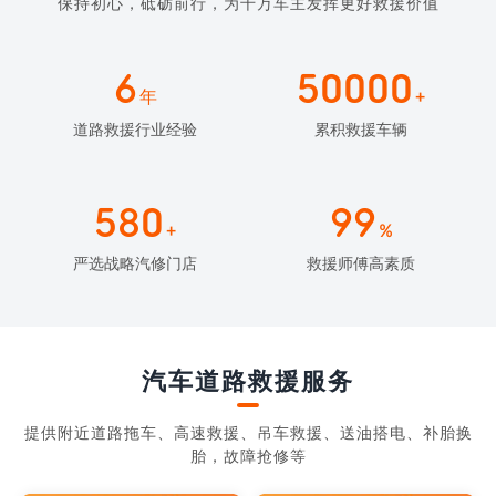
保持初心，砥砺前行，为千万车主发挥更好救援价值
6
50000
年
+
道路救援行业经验
累积救援车辆
580
99
+
%
严选战略汽修门店
救援师傅高素质
汽车道路救援服务
提供附近道路拖车、高速救援、吊车救援、送油搭电、补胎换
胎，故障抢修等