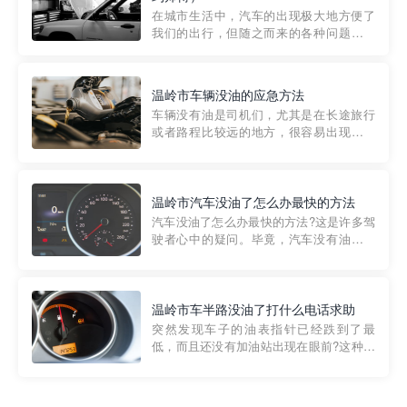
部门制定的。起步价通...
在城市生活中，汽车的出现极大地方便了
我们的出行，但随之而来的各种问题也让
人头痛不已。尤其是在繁忙的都市环境
中，地库停车成了一道难题。有时候，车
辆突然发生故障，或是不慎被困，在这种
温岭市车辆没油的应急方法
紧急情况下，我们需要一种高效可靠的救
车辆没有油是司机们，尤其是在长途旅行
援方式。而这时，地库救援专...
或者路程比较远的地方，很容易出现这种
状况。面对这样的情况，该怎么办呢?今天
小编给大家介绍一种应急方法——穿越者
道路救援微信小程序，可以帮您预约附近
的送油师傅，解决没油的紧急情况。 首
温岭市汽车没油了怎么办最快的方法
先，让我们来了解一下穿...
汽车没油了怎么办最快的方法?这是许多驾
驶者心中的疑问。毕竟，汽车没有油就无
法行驶，而且出现在偏远地区或夜晚更是
一件令人头痛的事情。幸运的是，现在有
一种新的解决方案——穿越者小程序。 穿
越者小程序是一款专门解决汽车没油问题
温岭市车半路没油了打什么电话求助
的在线服务平台。通过...
突然发现车子的油表指针已经跌到了最
低，而且还没有加油站出现在眼前?这种情
况下你该怎么办呢?这时候最好的方法就是
及时寻求帮助。如果你遇到这种情况，你
需要拨打什么电话求助呢?其实，你可以拨