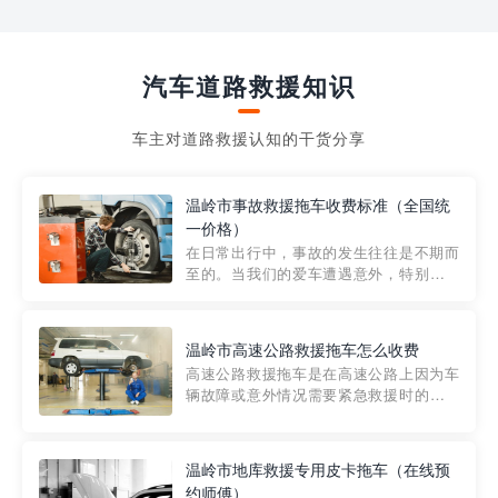
汽车道路救援知识
车主对道路救援认知的干货分享
温岭市事故救援拖车收费标准（全国统
一价格）
在日常出行中，事故的发生往往是不期而
至的。当我们的爱车遭遇意外，特别是在
市区内，救援拖车的服务就显得尤为重
要。然而，许多车主在选择拖车服务时，
对收费标准并不十分了解。穿越者救援详
温岭市高速公路救援拖车怎么收费
细解析一下市区事故救援拖车的收费标
高速公路救援拖车是在高速公路上因为车
准，以及在选用拖车服务时应注...
辆故障或意外情况需要紧急救援时的必备
工具。然而，对于许多司机来说，拖车的
收费一直是一个困扰。那么，高速公路救
援拖车究竟怎么收费呢? 一般来说，高速公
温岭市地库救援专用皮卡拖车（在线预
路救援拖车的收费标准是由当地交通管理
约师傅）