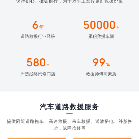
保持初心，砥砺前行，为千万车主发挥更好救援价值
6
50000
年
+
道路救援行业经验
累积救援车辆
580
99
+
%
严选战略汽修门店
救援师傅高素质
汽车道路救援服务
提供附近道路拖车、高速救援、吊车救援、送油搭电、补胎换
胎，故障抢修等