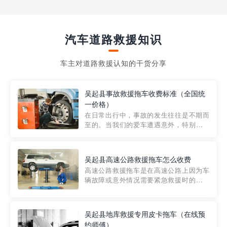
汽车道路救援知识
车主对道路救援认知的干货分享
吴起县事故救援拖车收费标准（全国统
一价格）
在日常出行中，事故的发生往往是不期而
至的。当我们的爱车遭遇意外，特别是在
市区内，救援拖车的服务就显得尤为重
要。然而，许多车主在选择拖车服务时，
对收费标准并不十分了解。穿越者救援详
吴起县高速公路救援拖车怎么收费
细解析一下市区事故救援拖车的收费标
高速公路救援拖车是在高速公路上因为车
准，以及在选用拖车服务时应注...
辆故障或意外情况需要紧急救援时的必备
工具。然而，对于许多司机来说，拖车的
收费一直是一个困扰。那么，高速公路救
援拖车究竟怎么收费呢? 一般来说，高速公
吴起县地库救援专用皮卡拖车（在线预
路救援拖车的收费标准是由当地交通管理
约师傅）