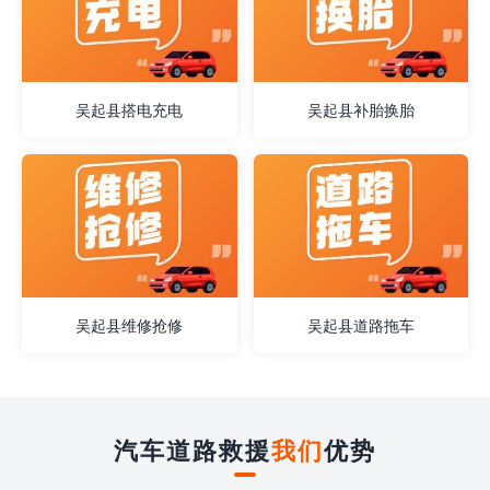
吴起县搭电充电
吴起县补胎换胎
吴起县维修抢修
吴起县道路拖车
汽车道路救援
我们
优势