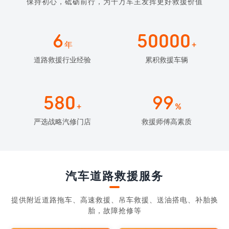
保持初心，砥砺前行，为千万车主发挥更好救援价值
6
50000
年
+
道路救援行业经验
累积救援车辆
580
99
+
%
严选战略汽修门店
救援师傅高素质
汽车道路救援服务
提供附近道路拖车、高速救援、吊车救援、送油搭电、补胎换
胎，故障抢修等