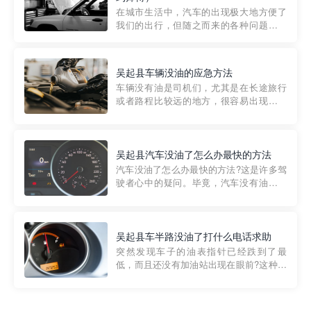
部门制定的。起步价通...
在城市生活中，汽车的出现极大地方便了
我们的出行，但随之而来的各种问题也让
人头痛不已。尤其是在繁忙的都市环境
中，地库停车成了一道难题。有时候，车
辆突然发生故障，或是不慎被困，在这种
吴起县车辆没油的应急方法
紧急情况下，我们需要一种高效可靠的救
车辆没有油是司机们，尤其是在长途旅行
援方式。而这时，地库救援专...
或者路程比较远的地方，很容易出现这种
状况。面对这样的情况，该怎么办呢?今天
小编给大家介绍一种应急方法——穿越者
道路救援微信小程序，可以帮您预约附近
的送油师傅，解决没油的紧急情况。 首
吴起县汽车没油了怎么办最快的方法
先，让我们来了解一下穿...
汽车没油了怎么办最快的方法?这是许多驾
驶者心中的疑问。毕竟，汽车没有油就无
法行驶，而且出现在偏远地区或夜晚更是
一件令人头痛的事情。幸运的是，现在有
一种新的解决方案——穿越者小程序。 穿
越者小程序是一款专门解决汽车没油问题
吴起县车半路没油了打什么电话求助
的在线服务平台。通过...
突然发现车子的油表指针已经跌到了最
低，而且还没有加油站出现在眼前?这种情
况下你该怎么办呢?这时候最好的方法就是
及时寻求帮助。如果你遇到这种情况，你
需要拨打什么电话求助呢?其实，你可以拨