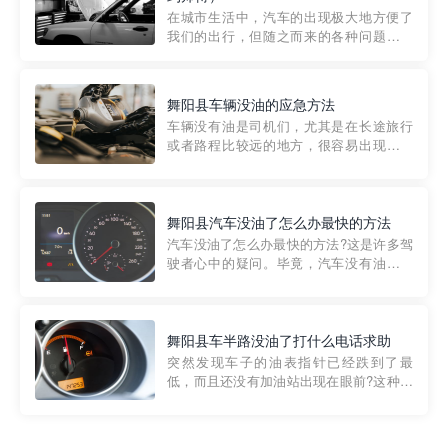
部门制定的。起步价通...
在城市生活中，汽车的出现极大地方便了
我们的出行，但随之而来的各种问题也让
人头痛不已。尤其是在繁忙的都市环境
中，地库停车成了一道难题。有时候，车
辆突然发生故障，或是不慎被困，在这种
舞阳县车辆没油的应急方法
紧急情况下，我们需要一种高效可靠的救
车辆没有油是司机们，尤其是在长途旅行
援方式。而这时，地库救援专...
或者路程比较远的地方，很容易出现这种
状况。面对这样的情况，该怎么办呢?今天
小编给大家介绍一种应急方法——穿越者
道路救援微信小程序，可以帮您预约附近
的送油师傅，解决没油的紧急情况。 首
舞阳县汽车没油了怎么办最快的方法
先，让我们来了解一下穿...
汽车没油了怎么办最快的方法?这是许多驾
驶者心中的疑问。毕竟，汽车没有油就无
法行驶，而且出现在偏远地区或夜晚更是
一件令人头痛的事情。幸运的是，现在有
一种新的解决方案——穿越者小程序。 穿
越者小程序是一款专门解决汽车没油问题
舞阳县车半路没油了打什么电话求助
的在线服务平台。通过...
突然发现车子的油表指针已经跌到了最
低，而且还没有加油站出现在眼前?这种情
况下你该怎么办呢?这时候最好的方法就是
及时寻求帮助。如果你遇到这种情况，你
需要拨打什么电话求助呢?其实，你可以拨