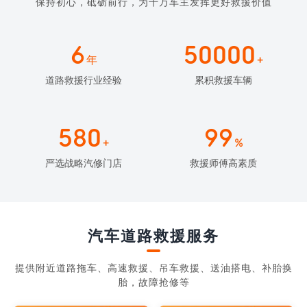
保持初心，砥砺前行，为千万车主发挥更好救援价值
6
50000
年
+
道路救援行业经验
累积救援车辆
580
99
+
%
严选战略汽修门店
救援师傅高素质
汽车道路救援服务
提供附近道路拖车、高速救援、吊车救援、送油搭电、补胎换
胎，故障抢修等