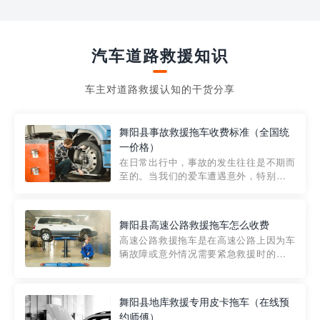
汽车道路救援知识
车主对道路救援认知的干货分享
舞阳县事故救援拖车收费标准（全国统
一价格）
在日常出行中，事故的发生往往是不期而
至的。当我们的爱车遭遇意外，特别是在
市区内，救援拖车的服务就显得尤为重
要。然而，许多车主在选择拖车服务时，
对收费标准并不十分了解。穿越者救援详
舞阳县高速公路救援拖车怎么收费
细解析一下市区事故救援拖车的收费标
高速公路救援拖车是在高速公路上因为车
准，以及在选用拖车服务时应注...
辆故障或意外情况需要紧急救援时的必备
工具。然而，对于许多司机来说，拖车的
收费一直是一个困扰。那么，高速公路救
援拖车究竟怎么收费呢? 一般来说，高速公
舞阳县地库救援专用皮卡拖车（在线预
路救援拖车的收费标准是由当地交通管理
约师傅）