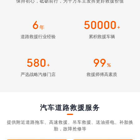
保持初心，砥砺前行，为千万车主发挥更好救援价值
6
50000
年
+
道路救援行业经验
累积救援车辆
580
99
+
%
严选战略汽修门店
救援师傅高素质
汽车道路救援服务
提供附近道路拖车、高速救援、吊车救援、送油搭电、补胎换
胎，故障抢修等