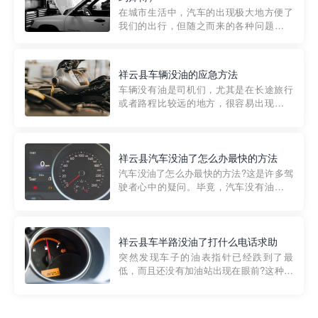
部门制定的。起步价通...
在城市生活中，汽车的出现极大地方便了
我们的出行，但随之而来的各种问题也让
人头痛不已。尤其是在繁忙的都市环境
中，地库停车成了一道难题。有时候，车
辆突然发生故障，或是不慎被困，在这种
祥云县车辆没油的应急方法
紧急情况下，我们需要一种高效可靠的救
车辆没有油是司机们，尤其是在长途旅行
援方式。而这时，地库救援专...
或者路程比较远的地方，很容易出现这种
状况。面对这样的情况，该怎么办呢?今天
小编给大家介绍一种应急方法——穿越者
道路救援微信小程序，可以帮您预约附近
的送油师傅，解决没油的紧急情况。 首
祥云县汽车没油了怎么办最快的方法
先，让我们来了解一下穿...
汽车没油了怎么办最快的方法?这是许多驾
驶者心中的疑问。毕竟，汽车没有油就无
法行驶，而且出现在偏远地区或夜晚更是
一件令人头痛的事情。幸运的是，现在有
一种新的解决方案——穿越者小程序。 穿
越者小程序是一款专门解决汽车没油问题
祥云县车半路没油了打什么电话求助
的在线服务平台。通过...
突然发现车子的油表指针已经跌到了最
低，而且还没有加油站出现在眼前?这种情
况下你该怎么办呢?这时候最好的方法就是
及时寻求帮助。如果你遇到这种情况，你
需要拨打什么电话求助呢?其实，你可以拨