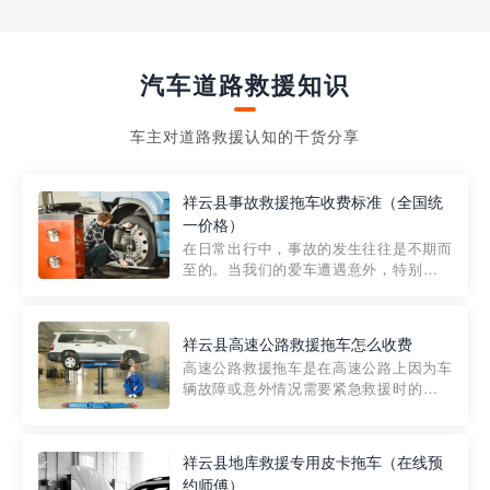
汽车道路救援知识
车主对道路救援认知的干货分享
祥云县事故救援拖车收费标准（全国统
一价格）
在日常出行中，事故的发生往往是不期而
至的。当我们的爱车遭遇意外，特别是在
市区内，救援拖车的服务就显得尤为重
要。然而，许多车主在选择拖车服务时，
对收费标准并不十分了解。穿越者救援详
祥云县高速公路救援拖车怎么收费
细解析一下市区事故救援拖车的收费标
高速公路救援拖车是在高速公路上因为车
准，以及在选用拖车服务时应注...
辆故障或意外情况需要紧急救援时的必备
工具。然而，对于许多司机来说，拖车的
收费一直是一个困扰。那么，高速公路救
援拖车究竟怎么收费呢? 一般来说，高速公
祥云县地库救援专用皮卡拖车（在线预
路救援拖车的收费标准是由当地交通管理
约师傅）