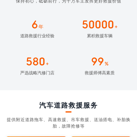
保持初心，砥砺前行，为千万车主发挥更好救援价值
6
50000
年
+
道路救援行业经验
累积救援车辆
580
99
+
%
严选战略汽修门店
救援师傅高素质
汽车道路救援服务
提供附近道路拖车、高速救援、吊车救援、送油搭电、补胎换
胎，故障抢修等