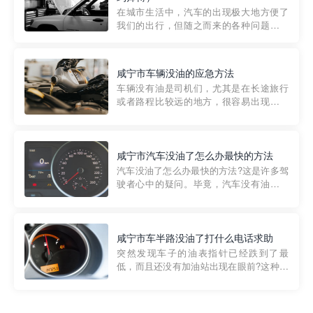
部门制定的。起步价通...
在城市生活中，汽车的出现极大地方便了
我们的出行，但随之而来的各种问题也让
人头痛不已。尤其是在繁忙的都市环境
中，地库停车成了一道难题。有时候，车
辆突然发生故障，或是不慎被困，在这种
咸宁市车辆没油的应急方法
紧急情况下，我们需要一种高效可靠的救
车辆没有油是司机们，尤其是在长途旅行
援方式。而这时，地库救援专...
或者路程比较远的地方，很容易出现这种
状况。面对这样的情况，该怎么办呢?今天
小编给大家介绍一种应急方法——穿越者
道路救援微信小程序，可以帮您预约附近
的送油师傅，解决没油的紧急情况。 首
咸宁市汽车没油了怎么办最快的方法
先，让我们来了解一下穿...
汽车没油了怎么办最快的方法?这是许多驾
驶者心中的疑问。毕竟，汽车没有油就无
法行驶，而且出现在偏远地区或夜晚更是
一件令人头痛的事情。幸运的是，现在有
一种新的解决方案——穿越者小程序。 穿
越者小程序是一款专门解决汽车没油问题
咸宁市车半路没油了打什么电话求助
的在线服务平台。通过...
突然发现车子的油表指针已经跌到了最
低，而且还没有加油站出现在眼前?这种情
况下你该怎么办呢?这时候最好的方法就是
及时寻求帮助。如果你遇到这种情况，你
需要拨打什么电话求助呢?其实，你可以拨