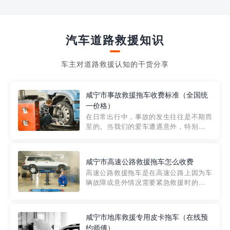
汽车道路救援知识
车主对道路救援认知的干货分享
咸宁市事故救援拖车收费标准（全国统
一价格）
在日常出行中，事故的发生往往是不期而
至的。当我们的爱车遭遇意外，特别是在
市区内，救援拖车的服务就显得尤为重
要。然而，许多车主在选择拖车服务时，
对收费标准并不十分了解。穿越者救援详
咸宁市高速公路救援拖车怎么收费
细解析一下市区事故救援拖车的收费标
高速公路救援拖车是在高速公路上因为车
准，以及在选用拖车服务时应注...
辆故障或意外情况需要紧急救援时的必备
工具。然而，对于许多司机来说，拖车的
收费一直是一个困扰。那么，高速公路救
援拖车究竟怎么收费呢? 一般来说，高速公
咸宁市地库救援专用皮卡拖车（在线预
路救援拖车的收费标准是由当地交通管理
约师傅）