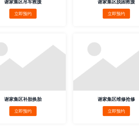
谢家集区吊车救援
谢家集区脱困救援
立即预约
立即预约
谢家集区补胎换胎
谢家集区维修抢修
立即预约
立即预约