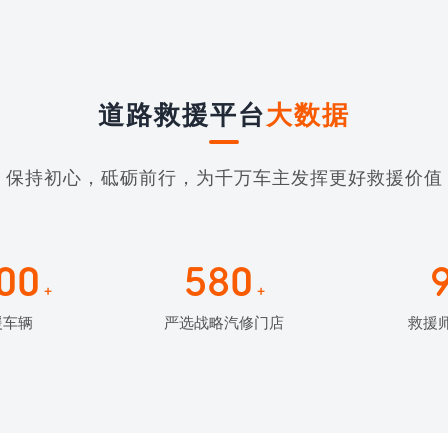
道路救援平台
大数据
保持初心，砥砺前行，为千万车主发挥更好救援价值
00
580
+
+
援车辆
严选战略汽修门店
救援