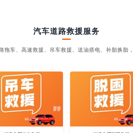
汽车道路救援服务
路拖车、高速救援、吊车救援、送油搭电、补胎换胎