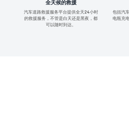
全天候的救援
汽车道路救援服务平台提供全天24小时
包括汽
的救援服务，不管是白天还是黑夜，都
电瓶充
可以随时到达。