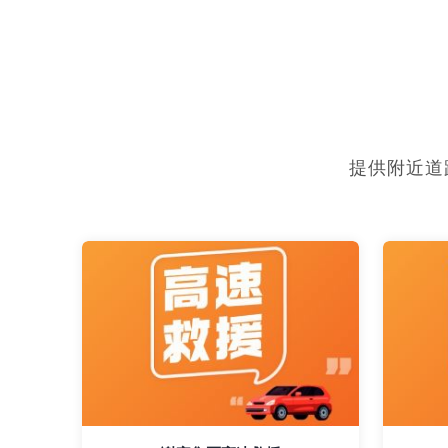
提供附近道