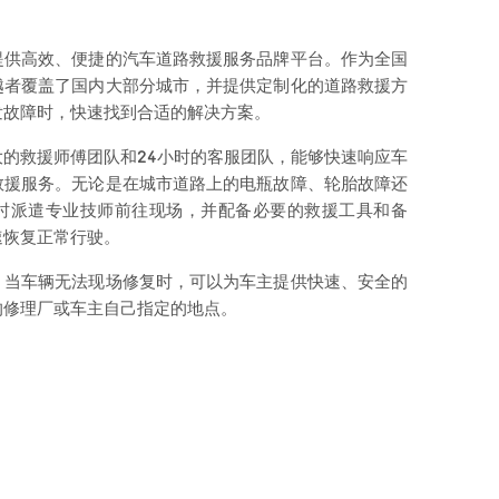
的救援师傅团队和24小时的客服团队，能够快速响应车
救援服务。无论是在城市道路上的电瓶故障、轮胎故障还
时派遣专业技师前往现场，并配备必要的救援工具和备
速恢复正常行驶。
，当车辆无法现场修复时，可以为车主提供快速、安全的
的修理厂或车主自己指定的地点。