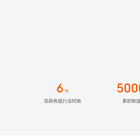
6
500
年
道路救援行业经验
累积救