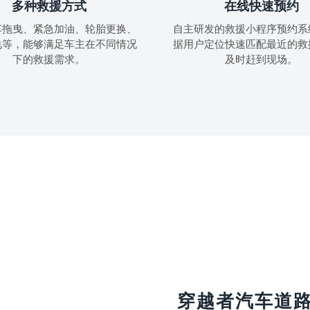
多种救援方式
在线快速预约
车拖曳、紧急加油、轮胎更换、
自主研发的救援小程序预约系
电等，能够满足车主在不同情况
据用户定位快速匹配最近的救
下的救援需求。
及时赶到现场。
穿越者汽车道
穿越者是一个致力于为车友
性的城市道路救援平台，穿
案，旨在帮助车主在遭遇突