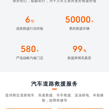
保持初心，砥砺前行，为千万车主发挥更好救援价值
6
50000
年
+
道路救援行业经验
累积救援车辆
580
99
+
%
严选战略汽修门店
救援师傅高素质
汽车道路救援服务
提供附近道路拖车、高速救援、吊车救援、送油搭电、补胎换
胎，故障抢修等