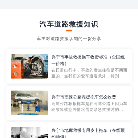
汽车道路救援知识
车主对道路救援认知的干货分享
兴宁市事故救援拖车收费标准（全国统
一价格）
在日常出行中，事故的发生往往是不期而
至的。当我们的爱车遭遇意外，特别是在
市区内，救援拖车的服务就显得尤为重
要。然而，许多车主在选择拖车服务时，
对收费标准并不十分了解。穿越者救援详
兴宁市高速公路救援拖车怎么收费
细解析一下市区事故救援拖车的收费标
高速公路救援拖车是在高速公路上因为车
准，以及在选用拖车服务时应注...
辆故障或意外情况需要紧急救援时的必备
工具。然而，对于许多司机来说，拖车的
收费一直是一个困扰。那么，高速公路救
援拖车究竟怎么收费呢? 一般来说，高速公
兴宁市地库救援专用皮卡拖车（在线预
路救援拖车的收费标准是由当地交通管理
约师傅）