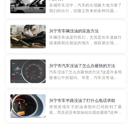
部门制定的。起步价通...
在城市生活中，汽车的出现极大地方便了
我们的出行，但随之而来的各种问题也让
人头痛不已。尤其是在繁忙的都市环境
中，地库停车成了一道难题。有时候，车
辆突然发生故障，或是不慎被困，在这种
兴宁市车辆没油的应急方法
紧急情况下，我们需要一种高效可靠的救
车辆没有油是司机们，尤其是在长途旅行
援方式。而这时，地库救援专...
或者路程比较远的地方，很容易出现这种
状况。面对这样的情况，该怎么办呢?今天
小编给大家介绍一种应急方法——穿越者
道路救援微信小程序，可以帮您预约附近
的送油师傅，解决没油的紧急情况。 首
兴宁市汽车没油了怎么办最快的方法
先，让我们来了解一下穿...
汽车没油了怎么办最快的方法?这是许多驾
驶者心中的疑问。毕竟，汽车没有油就无
法行驶，而且出现在偏远地区或夜晚更是
一件令人头痛的事情。幸运的是，现在有
一种新的解决方案——穿越者小程序。 穿
越者小程序是一款专门解决汽车没油问题
兴宁市车半路没油了打什么电话求助
的在线服务平台。通过...
突然发现车子的油表指针已经跌到了最
低，而且还没有加油站出现在眼前?这种情
况下你该怎么办呢?这时候最好的方法就是
及时寻求帮助。如果你遇到这种情况，你
需要拨打什么电话求助呢?其实，你可以拨