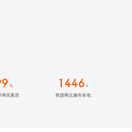
99
1446
%
+
师傅高素质
救援网点遍布各地