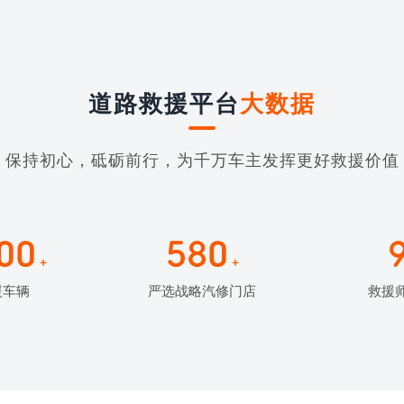
道路救援平台
大数据
保持初心，砥砺前行，为千万车主发挥更好救援价值
00
580
+
+
援车辆
严选战略汽修门店
救援