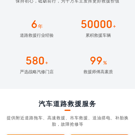
保持初心，砥砺前行，为千万车主发挥更好救援价值
6
50000
年
+
道路救援行业经验
累积救援车辆
580
99
+
%
严选战略汽修门店
救援师傅高素质
汽车道路救援服务
提供附近道路拖车、高速救援、吊车救援、送油搭电、补胎换
胎，故障抢修等