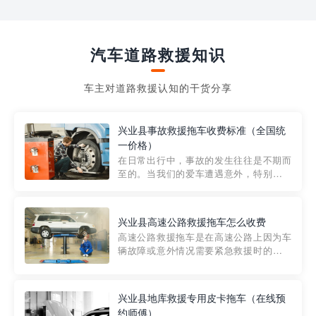
汽车道路救援知识
车主对道路救援认知的干货分享
兴业县事故救援拖车收费标准（全国统
一价格）
在日常出行中，事故的发生往往是不期而
至的。当我们的爱车遭遇意外，特别是在
市区内，救援拖车的服务就显得尤为重
要。然而，许多车主在选择拖车服务时，
对收费标准并不十分了解。穿越者救援详
兴业县高速公路救援拖车怎么收费
细解析一下市区事故救援拖车的收费标
高速公路救援拖车是在高速公路上因为车
准，以及在选用拖车服务时应注...
辆故障或意外情况需要紧急救援时的必备
工具。然而，对于许多司机来说，拖车的
收费一直是一个困扰。那么，高速公路救
援拖车究竟怎么收费呢? 一般来说，高速公
兴业县地库救援专用皮卡拖车（在线预
路救援拖车的收费标准是由当地交通管理
约师傅）