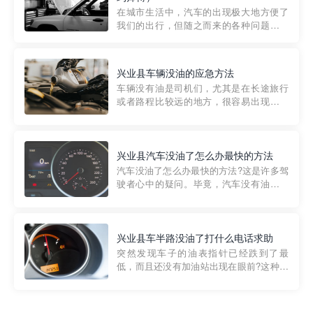
部门制定的。起步价通...
在城市生活中，汽车的出现极大地方便了
我们的出行，但随之而来的各种问题也让
人头痛不已。尤其是在繁忙的都市环境
中，地库停车成了一道难题。有时候，车
辆突然发生故障，或是不慎被困，在这种
兴业县车辆没油的应急方法
紧急情况下，我们需要一种高效可靠的救
车辆没有油是司机们，尤其是在长途旅行
援方式。而这时，地库救援专...
或者路程比较远的地方，很容易出现这种
状况。面对这样的情况，该怎么办呢?今天
小编给大家介绍一种应急方法——穿越者
道路救援微信小程序，可以帮您预约附近
的送油师傅，解决没油的紧急情况。 首
兴业县汽车没油了怎么办最快的方法
先，让我们来了解一下穿...
汽车没油了怎么办最快的方法?这是许多驾
驶者心中的疑问。毕竟，汽车没有油就无
法行驶，而且出现在偏远地区或夜晚更是
一件令人头痛的事情。幸运的是，现在有
一种新的解决方案——穿越者小程序。 穿
越者小程序是一款专门解决汽车没油问题
兴业县车半路没油了打什么电话求助
的在线服务平台。通过...
突然发现车子的油表指针已经跌到了最
低，而且还没有加油站出现在眼前?这种情
况下你该怎么办呢?这时候最好的方法就是
及时寻求帮助。如果你遇到这种情况，你
需要拨打什么电话求助呢?其实，你可以拨