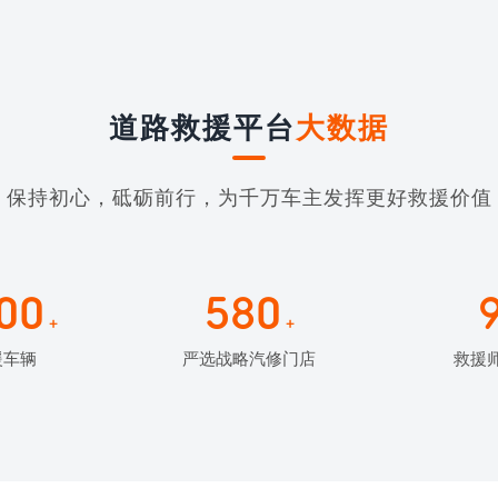
道路救援平台
大数据
保持初心，砥砺前行，为千万车主发挥更好救援价值
00
580
+
+
援车辆
严选战略汽修门店
救援