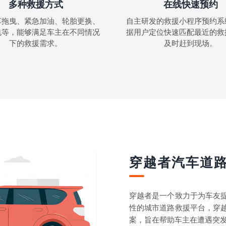
多种救援方式
在线快速预约
车拖曳、紧急加油、轮胎更换、
自主研发的救援小程序预约系
电等，能够满足车主在不同情况
据用户定位快速匹配最近的救
下的救援需求。
及时赶到现场。
穿越者汽车道
穿越者是一个致力于为车友
性的城市道路救援平台，穿
案，旨在帮助车主在遭遇突