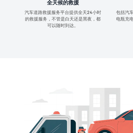
全天候的救援
汽车道路救援服务平台提供全天24小时
包括汽
的救援服务，不管是白天还是黑夜，都
电瓶充
可以随时到达。