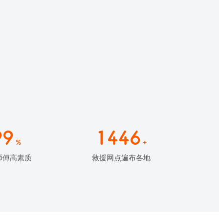
99
1446
%
+
师傅高素质
救援网点遍布各地