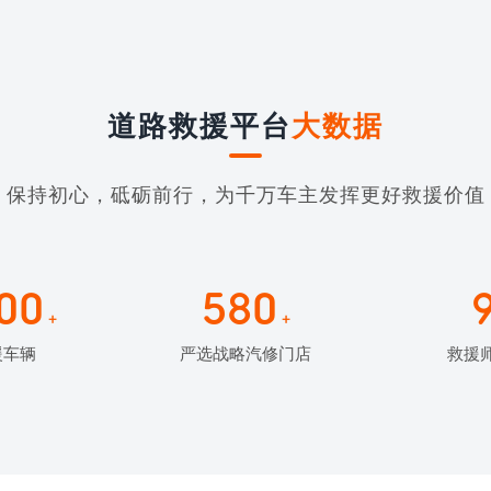
道路救援平台
大数据
保持初心，砥砺前行，为千万车主发挥更好救援价值
00
580
+
+
援车辆
严选战略汽修门店
救援