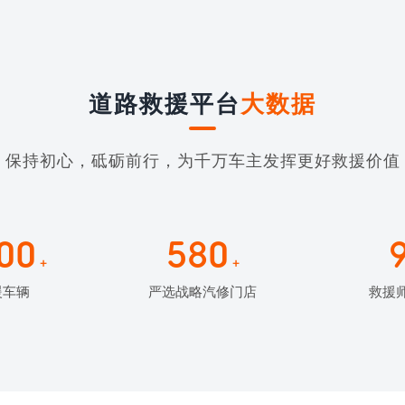
道路救援平台
大数据
保持初心，砥砺前行，为千万车主发挥更好救援价值
00
580
+
+
援车辆
严选战略汽修门店
救援