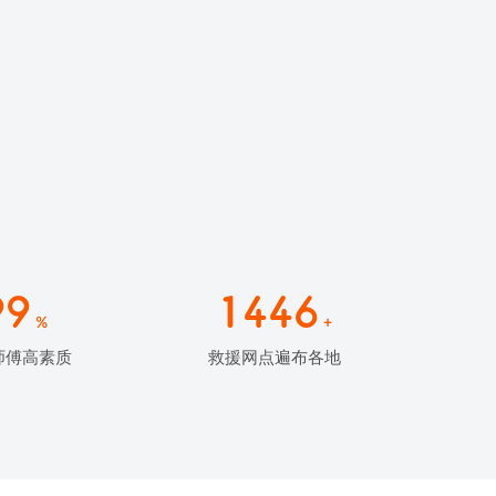
99
1446
%
+
师傅高素质
救援网点遍布各地