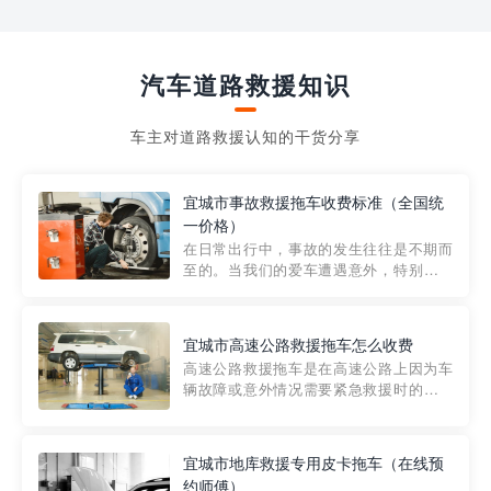
汽车道路救援知识
车主对道路救援认知的干货分享
宜城市事故救援拖车收费标准（全国统
一价格）
在日常出行中，事故的发生往往是不期而
至的。当我们的爱车遭遇意外，特别是在
市区内，救援拖车的服务就显得尤为重
要。然而，许多车主在选择拖车服务时，
对收费标准并不十分了解。穿越者救援详
宜城市高速公路救援拖车怎么收费
细解析一下市区事故救援拖车的收费标
高速公路救援拖车是在高速公路上因为车
准，以及在选用拖车服务时应注...
辆故障或意外情况需要紧急救援时的必备
工具。然而，对于许多司机来说，拖车的
收费一直是一个困扰。那么，高速公路救
援拖车究竟怎么收费呢? 一般来说，高速公
宜城市地库救援专用皮卡拖车（在线预
路救援拖车的收费标准是由当地交通管理
约师傅）