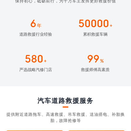
保持初心，砥砺前行，为千万车主发挥更好救援价值
6
50000
年
+
道路救援行业经验
累积救援车辆
580
99
+
%
严选战略汽修门店
救援师傅高素质
汽车道路救援服务
提供附近道路拖车、高速救援、吊车救援、送油搭电、补胎换
胎，故障抢修等