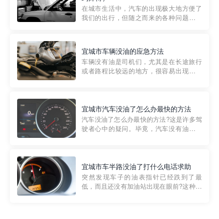
部门制定的。起步价通...
在城市生活中，汽车的出现极大地方便了
我们的出行，但随之而来的各种问题也让
人头痛不已。尤其是在繁忙的都市环境
中，地库停车成了一道难题。有时候，车
辆突然发生故障，或是不慎被困，在这种
宜城市车辆没油的应急方法
紧急情况下，我们需要一种高效可靠的救
车辆没有油是司机们，尤其是在长途旅行
援方式。而这时，地库救援专...
或者路程比较远的地方，很容易出现这种
状况。面对这样的情况，该怎么办呢?今天
小编给大家介绍一种应急方法——穿越者
道路救援微信小程序，可以帮您预约附近
的送油师傅，解决没油的紧急情况。 首
宜城市汽车没油了怎么办最快的方法
先，让我们来了解一下穿...
汽车没油了怎么办最快的方法?这是许多驾
驶者心中的疑问。毕竟，汽车没有油就无
法行驶，而且出现在偏远地区或夜晚更是
一件令人头痛的事情。幸运的是，现在有
一种新的解决方案——穿越者小程序。 穿
越者小程序是一款专门解决汽车没油问题
宜城市车半路没油了打什么电话求助
的在线服务平台。通过...
突然发现车子的油表指针已经跌到了最
低，而且还没有加油站出现在眼前?这种情
况下你该怎么办呢?这时候最好的方法就是
及时寻求帮助。如果你遇到这种情况，你
需要拨打什么电话求助呢?其实，你可以拨