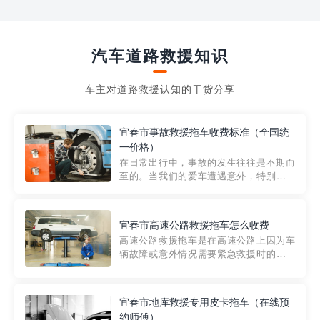
汽车道路救援知识
车主对道路救援认知的干货分享
宜春市事故救援拖车收费标准（全国统
一价格）
在日常出行中，事故的发生往往是不期而
至的。当我们的爱车遭遇意外，特别是在
市区内，救援拖车的服务就显得尤为重
要。然而，许多车主在选择拖车服务时，
对收费标准并不十分了解。穿越者救援详
宜春市高速公路救援拖车怎么收费
细解析一下市区事故救援拖车的收费标
高速公路救援拖车是在高速公路上因为车
准，以及在选用拖车服务时应注...
辆故障或意外情况需要紧急救援时的必备
工具。然而，对于许多司机来说，拖车的
收费一直是一个困扰。那么，高速公路救
援拖车究竟怎么收费呢? 一般来说，高速公
宜春市地库救援专用皮卡拖车（在线预
路救援拖车的收费标准是由当地交通管理
约师傅）