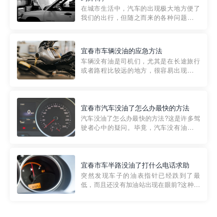
部门制定的。起步价通...
在城市生活中，汽车的出现极大地方便了
我们的出行，但随之而来的各种问题也让
人头痛不已。尤其是在繁忙的都市环境
中，地库停车成了一道难题。有时候，车
辆突然发生故障，或是不慎被困，在这种
宜春市车辆没油的应急方法
紧急情况下，我们需要一种高效可靠的救
车辆没有油是司机们，尤其是在长途旅行
援方式。而这时，地库救援专...
或者路程比较远的地方，很容易出现这种
状况。面对这样的情况，该怎么办呢?今天
小编给大家介绍一种应急方法——穿越者
道路救援微信小程序，可以帮您预约附近
的送油师傅，解决没油的紧急情况。 首
宜春市汽车没油了怎么办最快的方法
先，让我们来了解一下穿...
汽车没油了怎么办最快的方法?这是许多驾
驶者心中的疑问。毕竟，汽车没有油就无
法行驶，而且出现在偏远地区或夜晚更是
一件令人头痛的事情。幸运的是，现在有
一种新的解决方案——穿越者小程序。 穿
越者小程序是一款专门解决汽车没油问题
宜春市车半路没油了打什么电话求助
的在线服务平台。通过...
突然发现车子的油表指针已经跌到了最
低，而且还没有加油站出现在眼前?这种情
况下你该怎么办呢?这时候最好的方法就是
及时寻求帮助。如果你遇到这种情况，你
需要拨打什么电话求助呢?其实，你可以拨