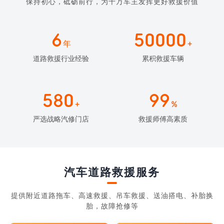
保持初心，砥砺前行，为千万车主发挥更好救援价值
6
50000
年
+
道路救援行业经验
累积救援车辆
580
99
+
%
严选战略汽修门店
救援师傅高素质
汽车道路救援服务
提供附近道路拖车、高速救援、吊车救援、送油搭电、补胎换
胎，故障抢修等