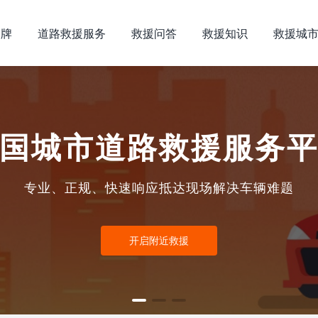
品牌
道路救援服务
救援问答
救援知识
救援城
国城市道路救援服务
专业、正规、快速响应抵达现场解决车辆难题
开启附近救援