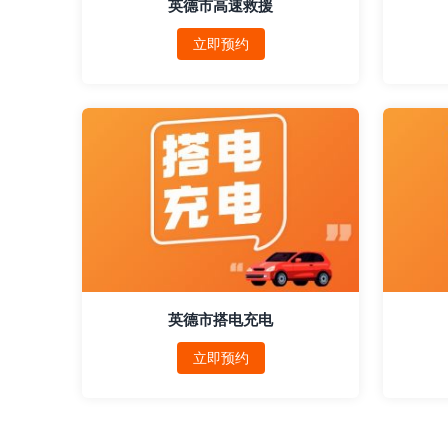
英德市高速救援
立即预约
英德市搭电充电
立即预约