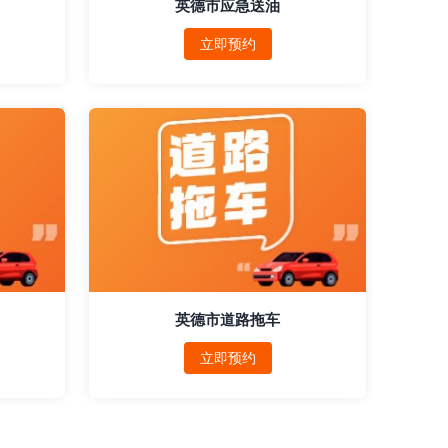
英德市应急送油
立即预约
英德市道路拖车
立即预约