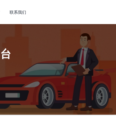
市
联系我们
平台