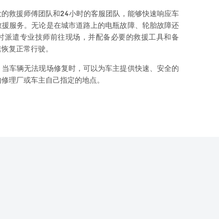
的救援师傅团队和24小时的客服团队，能够快速响应车
救援服务。无论是在城市道路上的电瓶故障、轮胎故障还
时派遣专业技师前往现场，并配备必要的救援工具和备
速恢复正常行驶。
，当车辆无法现场修复时，可以为车主提供快速、安全的
的修理厂或车主自己指定的地点。