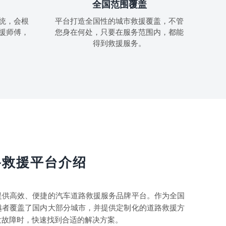
全国范围覆盖
统，会根
平台打造全国性的城市救援覆盖，不管
援师傅，
您身在何处，只要在服务范围内，都能
得到救援服务。
路救援平台介绍
提供高效、便捷的汽车道路救援服务品牌平台。作为全国
越者覆盖了国内大部分城市，并提供定制化的道路救援方
发故障时，快速找到合适的解决方案。