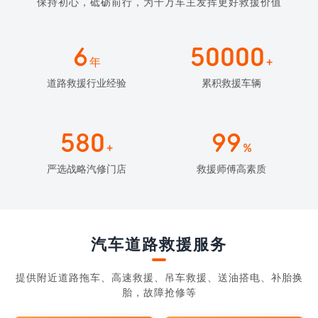
保持初心，砥砺前行，为千万车主发挥更好救援价值
6
50000
年
+
道路救援行业经验
累积救援车辆
580
99
+
%
严选战略汽修门店
救援师傅高素质
汽车道路救援服务
提供附近道路拖车、高速救援、吊车救援、送油搭电、补胎换
胎，故障抢修等