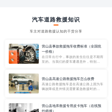
汽车道路救援知识
车主对道路救援认知的干货分享
营山县事故救援拖车收费标准（全国统
一价格）
在日常出行中，事故的发生往往是不期而
至的。当我们的爱车遭遇意外，特别是在
市区内，救援拖车的服务就显得尤为重
要。然而，许多车主在选择拖车服务时，
对收费标准并不十分了解。穿越者救援详
营山县高速公路救援拖车怎么收费
细解析一下市区事故救援拖车的收费标
高速公路救援拖车是在高速公路上因为车
准，以及在选用拖车服务时应注...
辆故障或意外情况需要紧急救援时的必备
工具。然而，对于许多司机来说，拖车的
收费一直是一个困扰。那么，高速公路救
援拖车究竟怎么收费呢? 一般来说，高速公
营山县地库救援专用皮卡拖车（在线预
路救援拖车的收费标准是由当地交通管理
约师傅）