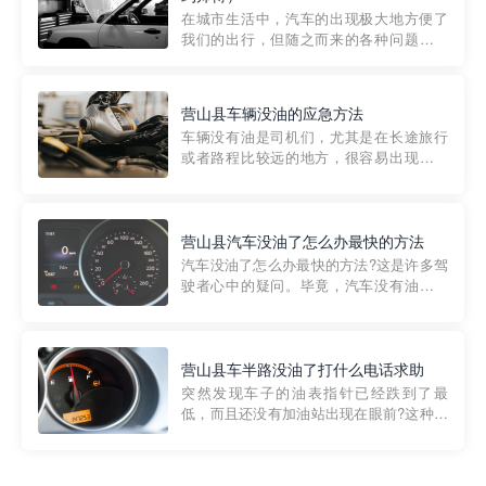
部门制定的。起步价通...
在城市生活中，汽车的出现极大地方便了
我们的出行，但随之而来的各种问题也让
人头痛不已。尤其是在繁忙的都市环境
中，地库停车成了一道难题。有时候，车
辆突然发生故障，或是不慎被困，在这种
营山县车辆没油的应急方法
紧急情况下，我们需要一种高效可靠的救
车辆没有油是司机们，尤其是在长途旅行
援方式。而这时，地库救援专...
或者路程比较远的地方，很容易出现这种
状况。面对这样的情况，该怎么办呢?今天
小编给大家介绍一种应急方法——穿越者
道路救援微信小程序，可以帮您预约附近
的送油师傅，解决没油的紧急情况。 首
营山县汽车没油了怎么办最快的方法
先，让我们来了解一下穿...
汽车没油了怎么办最快的方法?这是许多驾
驶者心中的疑问。毕竟，汽车没有油就无
法行驶，而且出现在偏远地区或夜晚更是
一件令人头痛的事情。幸运的是，现在有
一种新的解决方案——穿越者小程序。 穿
越者小程序是一款专门解决汽车没油问题
营山县车半路没油了打什么电话求助
的在线服务平台。通过...
突然发现车子的油表指针已经跌到了最
低，而且还没有加油站出现在眼前?这种情
况下你该怎么办呢?这时候最好的方法就是
及时寻求帮助。如果你遇到这种情况，你
需要拨打什么电话求助呢?其实，你可以拨