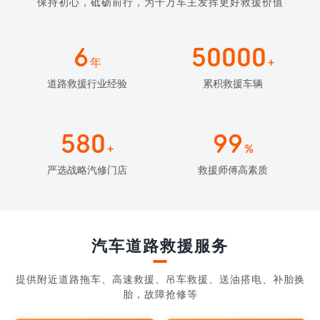
保持初心，砥砺前行，为千万车主发挥更好救援价值
6
50000
年
+
道路救援行业经验
累积救援车辆
580
99
+
%
严选战略汽修门店
救援师傅高素质
汽车道路救援服务
提供附近道路拖车、高速救援、吊车救援、送油搭电、补胎换
胎，故障抢修等