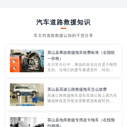
汽车道路救援知识
车主对道路救援认知的干货分享
英山县事故救援拖车收费标准（全国统
一价格）
在日常出行中，事故的发生往往是不期而
至的。当我们的爱车遭遇意外，特别是在
市区内，救援拖车的服务就显得尤为重
要。然而，许多车主在选择拖车服务时，
对收费标准并不十分了解。穿越者救援详
英山县高速公路救援拖车怎么收费
细解析一下市区事故救援拖车的收费标
高速公路救援拖车是在高速公路上因为车
准，以及在选用拖车服务时应注...
辆故障或意外情况需要紧急救援时的必备
工具。然而，对于许多司机来说，拖车的
收费一直是一个困扰。那么，高速公路救
援拖车究竟怎么收费呢? 一般来说，高速公
英山县地库救援专用皮卡拖车（在线预
路救援拖车的收费标准是由当地交通管理
约师傅）