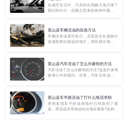
部门制定的。起步价通...
在城市生活中，汽车的出现极大地方便了
我们的出行，但随之而来的各种问题也让
人头痛不已。尤其是在繁忙的都市环境
中，地库停车成了一道难题。有时候，车
辆突然发生故障，或是不慎被困，在这种
英山县车辆没油的应急方法
紧急情况下，我们需要一种高效可靠的救
车辆没有油是司机们，尤其是在长途旅行
援方式。而这时，地库救援专...
或者路程比较远的地方，很容易出现这种
状况。面对这样的情况，该怎么办呢?今天
小编给大家介绍一种应急方法——穿越者
道路救援微信小程序，可以帮您预约附近
的送油师傅，解决没油的紧急情况。 首
英山县汽车没油了怎么办最快的方法
先，让我们来了解一下穿...
汽车没油了怎么办最快的方法?这是许多驾
驶者心中的疑问。毕竟，汽车没有油就无
法行驶，而且出现在偏远地区或夜晚更是
一件令人头痛的事情。幸运的是，现在有
一种新的解决方案——穿越者小程序。 穿
越者小程序是一款专门解决汽车没油问题
英山县车半路没油了打什么电话求助
的在线服务平台。通过...
突然发现车子的油表指针已经跌到了最
低，而且还没有加油站出现在眼前?这种情
况下你该怎么办呢?这时候最好的方法就是
及时寻求帮助。如果你遇到这种情况，你
需要拨打什么电话求助呢?其实，你可以拨