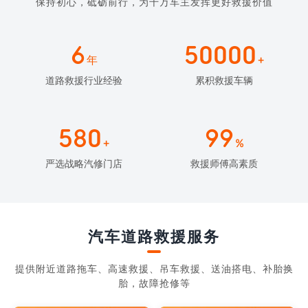
保持初心，砥砺前行，为千万车主发挥更好救援价值
6
50000
年
+
道路救援行业经验
累积救援车辆
580
99
+
%
严选战略汽修门店
救援师傅高素质
汽车道路救援服务
提供附近道路拖车、高速救援、吊车救援、送油搭电、补胎换
胎，故障抢修等