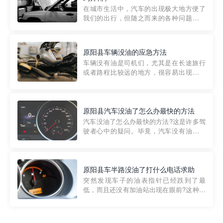
部门制定的。起步价通...
在城市生活中，汽车的出现极大地方便了
我们的出行，但随之而来的各种问题也让
人头痛不已。尤其是在繁忙的都市环境
中，地库停车成了一道难题。有时候，车
辆突然发生故障，或是不慎被困，在这种
原阳县车辆没油的应急方法
紧急情况下，我们需要一种高效可靠的救
车辆没有油是司机们，尤其是在长途旅行
援方式。而这时，地库救援专...
或者路程比较远的地方，很容易出现这种
状况。面对这样的情况，该怎么办呢?今天
小编给大家介绍一种应急方法——穿越者
道路救援微信小程序，可以帮您预约附近
的送油师傅，解决没油的紧急情况。 首
原阳县汽车没油了怎么办最快的方法
先，让我们来了解一下穿...
汽车没油了怎么办最快的方法?这是许多驾
驶者心中的疑问。毕竟，汽车没有油就无
法行驶，而且出现在偏远地区或夜晚更是
一件令人头痛的事情。幸运的是，现在有
一种新的解决方案——穿越者小程序。 穿
越者小程序是一款专门解决汽车没油问题
原阳县车半路没油了打什么电话求助
的在线服务平台。通过...
突然发现车子的油表指针已经跌到了最
低，而且还没有加油站出现在眼前?这种情
况下你该怎么办呢?这时候最好的方法就是
及时寻求帮助。如果你遇到这种情况，你
需要拨打什么电话求助呢?其实，你可以拨