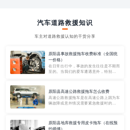
汽车道路救援知识
车主对道路救援认知的干货分享
原阳县事故救援拖车收费标准（全国统
一价格）
在日常出行中，事故的发生往往是不期而
至的。当我们的爱车遭遇意外，特别是在
市区内，救援拖车的服务就显得尤为重
要。然而，许多车主在选择拖车服务时，
对收费标准并不十分了解。穿越者救援详
原阳县高速公路救援拖车怎么收费
细解析一下市区事故救援拖车的收费标
高速公路救援拖车是在高速公路上因为车
准，以及在选用拖车服务时应注...
辆故障或意外情况需要紧急救援时的必备
工具。然而，对于许多司机来说，拖车的
收费一直是一个困扰。那么，高速公路救
援拖车究竟怎么收费呢? 一般来说，高速公
原阳县地库救援专用皮卡拖车（在线预
路救援拖车的收费标准是由当地交通管理
约师傅）