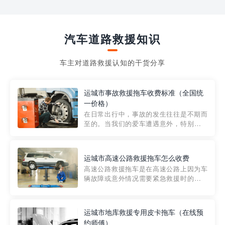
汽车道路救援知识
车主对道路救援认知的干货分享
运城市事故救援拖车收费标准（全国统
一价格）
在日常出行中，事故的发生往往是不期而
至的。当我们的爱车遭遇意外，特别是在
市区内，救援拖车的服务就显得尤为重
要。然而，许多车主在选择拖车服务时，
对收费标准并不十分了解。穿越者救援详
运城市高速公路救援拖车怎么收费
细解析一下市区事故救援拖车的收费标
高速公路救援拖车是在高速公路上因为车
准，以及在选用拖车服务时应注...
辆故障或意外情况需要紧急救援时的必备
工具。然而，对于许多司机来说，拖车的
收费一直是一个困扰。那么，高速公路救
援拖车究竟怎么收费呢? 一般来说，高速公
运城市地库救援专用皮卡拖车（在线预
路救援拖车的收费标准是由当地交通管理
约师傅）