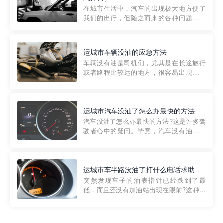
部门制定的。起步价通...
在城市生活中，汽车的出现极大地方便了
我们的出行，但随之而来的各种问题也让
人头痛不已。尤其是在繁忙的都市环境
中，地库停车成了一道难题。有时候，车
辆突然发生故障，或是不慎被困，在这种
运城市车辆没油的应急方法
紧急情况下，我们需要一种高效可靠的救
车辆没有油是司机们，尤其是在长途旅行
援方式。而这时，地库救援专...
或者路程比较远的地方，很容易出现这种
状况。面对这样的情况，该怎么办呢?今天
小编给大家介绍一种应急方法——穿越者
道路救援微信小程序，可以帮您预约附近
的送油师傅，解决没油的紧急情况。 首
运城市汽车没油了怎么办最快的方法
先，让我们来了解一下穿...
汽车没油了怎么办最快的方法?这是许多驾
驶者心中的疑问。毕竟，汽车没有油就无
法行驶，而且出现在偏远地区或夜晚更是
一件令人头痛的事情。幸运的是，现在有
一种新的解决方案——穿越者小程序。 穿
越者小程序是一款专门解决汽车没油问题
运城市车半路没油了打什么电话求助
的在线服务平台。通过...
突然发现车子的油表指针已经跌到了最
低，而且还没有加油站出现在眼前?这种情
况下你该怎么办呢?这时候最好的方法就是
及时寻求帮助。如果你遇到这种情况，你
需要拨打什么电话求助呢?其实，你可以拨