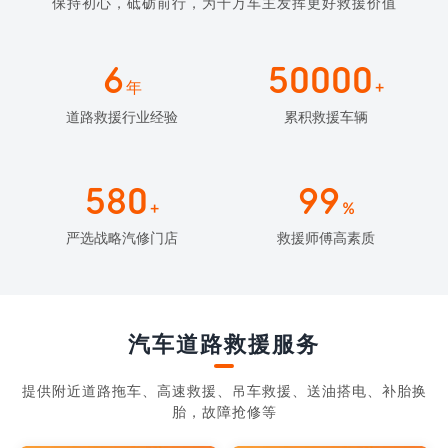
保持初心，砥砺前行，为千万车主发挥更好救援价值
6
50000
年
+
道路救援行业经验
累积救援车辆
580
99
+
%
严选战略汽修门店
救援师傅高素质
汽车道路救援服务
提供附近道路拖车、高速救援、吊车救援、送油搭电、补胎换
胎，故障抢修等