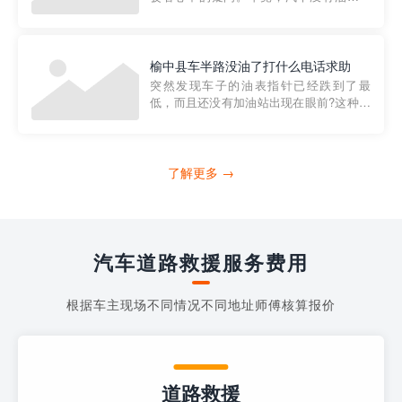
法行驶，而且出现在偏远地区或夜晚更是
一件令人头痛的事情。幸运的是，现在有
一种新的解决方案——穿越者小程序。 穿
越者小程序是一款专门解决汽车没油问题
榆中县车半路没油了打什么电话求助
的在线服务平台。通过...
突然发现车子的油表指针已经跌到了最
低，而且还没有加油站出现在眼前?这种情
况下你该怎么办呢?这时候最好的方法就是
及时寻求帮助。如果你遇到这种情况，你
需要拨打什么电话求助呢?其实，你可以拨
打4006363122请求送油人员来帮助你。
了解更多 →
当你的车子...
汽车道路救援服务费用
根据车主现场不同情况不同地址师傅核算报价
道路救援