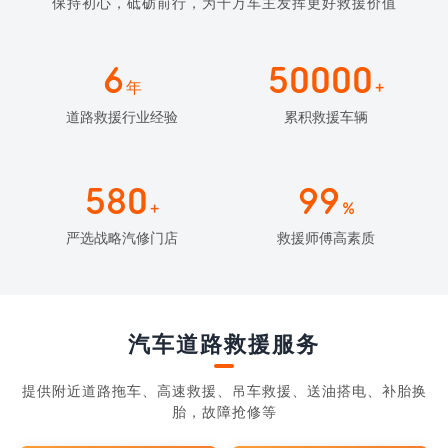
保持初心，砥砺前行，为千万车主发挥更好救援价值
6
50000
年
+
道路救援行业经验
累积救援车辆
580
99
+
%
严选战略汽修门店
救援师傅高素质
汽车道路救援服务
提供附近道路拖车、高速救援、吊车救援、送油搭电、补胎换
胎，故障抢修等