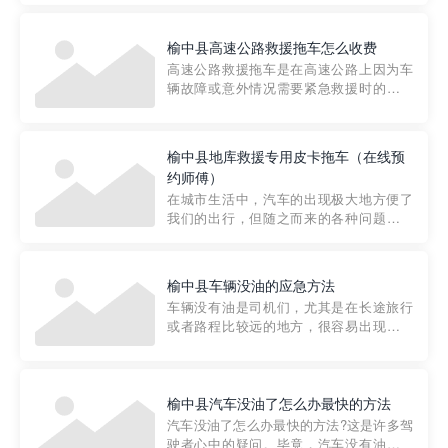
要。然而，许多车主在选择拖车服务时，
对收费标准并不十分了解。穿越者救援详
榆中县高速公路救援拖车怎么收费
细解析一下市区事故救援拖车的收费标
高速公路救援拖车是在高速公路上因为车
准，以及在选用拖车服务时应注...
辆故障或意外情况需要紧急救援时的必备
工具。然而，对于许多司机来说，拖车的
收费一直是一个困扰。那么，高速公路救
援拖车究竟怎么收费呢? 一般来说，高速公
榆中县地库救援专用皮卡拖车（在线预
路救援拖车的收费标准是由当地交通管理
约师傅）
部门制定的。起步价通...
在城市生活中，汽车的出现极大地方便了
我们的出行，但随之而来的各种问题也让
人头痛不已。尤其是在繁忙的都市环境
中，地库停车成了一道难题。有时候，车
辆突然发生故障，或是不慎被困，在这种
榆中县车辆没油的应急方法
紧急情况下，我们需要一种高效可靠的救
车辆没有油是司机们，尤其是在长途旅行
援方式。而这时，地库救援专...
或者路程比较远的地方，很容易出现这种
状况。面对这样的情况，该怎么办呢?今天
小编给大家介绍一种应急方法——穿越者
道路救援微信小程序，可以帮您预约附近
的送油师傅，解决没油的紧急情况。 首
榆中县汽车没油了怎么办最快的方法
先，让我们来了解一下穿...
汽车没油了怎么办最快的方法?这是许多驾
驶者心中的疑问。毕竟，汽车没有油就无