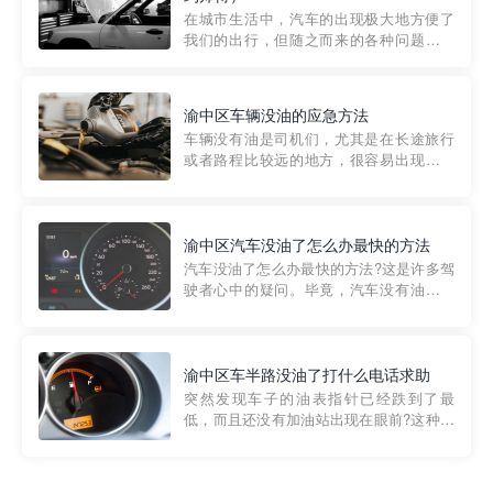
部门制定的。起步价通...
在城市生活中，汽车的出现极大地方便了
我们的出行，但随之而来的各种问题也让
人头痛不已。尤其是在繁忙的都市环境
中，地库停车成了一道难题。有时候，车
辆突然发生故障，或是不慎被困，在这种
渝中区车辆没油的应急方法
紧急情况下，我们需要一种高效可靠的救
车辆没有油是司机们，尤其是在长途旅行
援方式。而这时，地库救援专...
或者路程比较远的地方，很容易出现这种
状况。面对这样的情况，该怎么办呢?今天
小编给大家介绍一种应急方法——穿越者
道路救援微信小程序，可以帮您预约附近
的送油师傅，解决没油的紧急情况。 首
渝中区汽车没油了怎么办最快的方法
先，让我们来了解一下穿...
汽车没油了怎么办最快的方法?这是许多驾
驶者心中的疑问。毕竟，汽车没有油就无
法行驶，而且出现在偏远地区或夜晚更是
一件令人头痛的事情。幸运的是，现在有
一种新的解决方案——穿越者小程序。 穿
越者小程序是一款专门解决汽车没油问题
渝中区车半路没油了打什么电话求助
的在线服务平台。通过...
突然发现车子的油表指针已经跌到了最
低，而且还没有加油站出现在眼前?这种情
况下你该怎么办呢?这时候最好的方法就是
及时寻求帮助。如果你遇到这种情况，你
需要拨打什么电话求助呢?其实，你可以拨