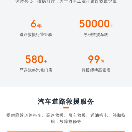
保持初心，砥砺前行，为千万车主发挥更好救援价值
6
50000
年
+
道路救援行业经验
累积救援车辆
580
99
+
%
严选战略汽修门店
救援师傅高素质
汽车道路救援服务
提供附近道路拖车、高速救援、吊车救援、送油搭电、补胎换
胎，故障抢修等