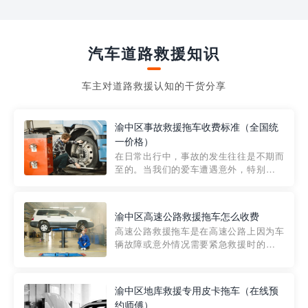
汽车道路救援知识
车主对道路救援认知的干货分享
渝中区事故救援拖车收费标准（全国统
一价格）
在日常出行中，事故的发生往往是不期而
至的。当我们的爱车遭遇意外，特别是在
市区内，救援拖车的服务就显得尤为重
要。然而，许多车主在选择拖车服务时，
对收费标准并不十分了解。穿越者救援详
渝中区高速公路救援拖车怎么收费
细解析一下市区事故救援拖车的收费标
高速公路救援拖车是在高速公路上因为车
准，以及在选用拖车服务时应注...
辆故障或意外情况需要紧急救援时的必备
工具。然而，对于许多司机来说，拖车的
收费一直是一个困扰。那么，高速公路救
援拖车究竟怎么收费呢? 一般来说，高速公
渝中区地库救援专用皮卡拖车（在线预
路救援拖车的收费标准是由当地交通管理
约师傅）