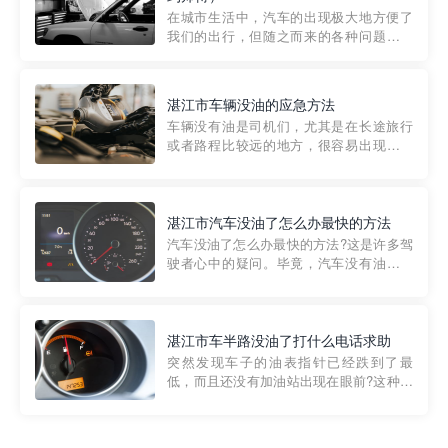
部门制定的。起步价通...
在城市生活中，汽车的出现极大地方便了
我们的出行，但随之而来的各种问题也让
人头痛不已。尤其是在繁忙的都市环境
中，地库停车成了一道难题。有时候，车
辆突然发生故障，或是不慎被困，在这种
湛江市车辆没油的应急方法
紧急情况下，我们需要一种高效可靠的救
车辆没有油是司机们，尤其是在长途旅行
援方式。而这时，地库救援专...
或者路程比较远的地方，很容易出现这种
状况。面对这样的情况，该怎么办呢?今天
小编给大家介绍一种应急方法——穿越者
道路救援微信小程序，可以帮您预约附近
的送油师傅，解决没油的紧急情况。 首
湛江市汽车没油了怎么办最快的方法
先，让我们来了解一下穿...
汽车没油了怎么办最快的方法?这是许多驾
驶者心中的疑问。毕竟，汽车没有油就无
法行驶，而且出现在偏远地区或夜晚更是
一件令人头痛的事情。幸运的是，现在有
一种新的解决方案——穿越者小程序。 穿
越者小程序是一款专门解决汽车没油问题
湛江市车半路没油了打什么电话求助
的在线服务平台。通过...
突然发现车子的油表指针已经跌到了最
低，而且还没有加油站出现在眼前?这种情
况下你该怎么办呢?这时候最好的方法就是
及时寻求帮助。如果你遇到这种情况，你
需要拨打什么电话求助呢?其实，你可以拨