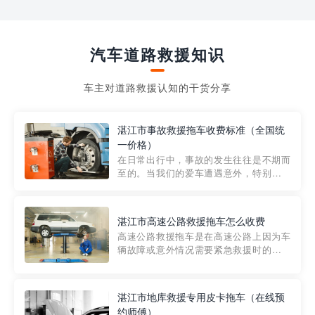
汽车道路救援知识
车主对道路救援认知的干货分享
湛江市事故救援拖车收费标准（全国统
一价格）
在日常出行中，事故的发生往往是不期而
至的。当我们的爱车遭遇意外，特别是在
市区内，救援拖车的服务就显得尤为重
要。然而，许多车主在选择拖车服务时，
对收费标准并不十分了解。穿越者救援详
湛江市高速公路救援拖车怎么收费
细解析一下市区事故救援拖车的收费标
高速公路救援拖车是在高速公路上因为车
准，以及在选用拖车服务时应注...
辆故障或意外情况需要紧急救援时的必备
工具。然而，对于许多司机来说，拖车的
收费一直是一个困扰。那么，高速公路救
援拖车究竟怎么收费呢? 一般来说，高速公
湛江市地库救援专用皮卡拖车（在线预
路救援拖车的收费标准是由当地交通管理
约师傅）