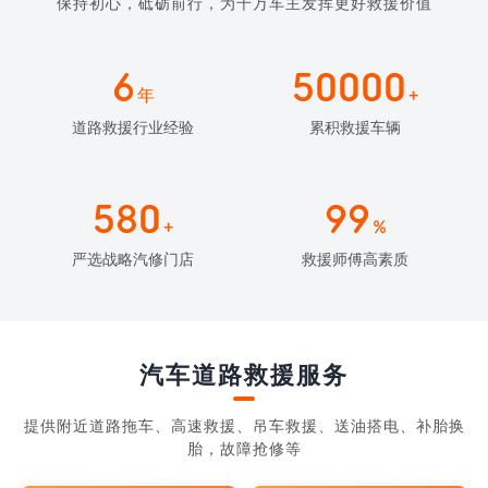
保持初心，砥砺前行，为千万车主发挥更好救援价值
6
50000
年
+
道路救援行业经验
累积救援车辆
580
99
+
%
严选战略汽修门店
救援师傅高素质
汽车道路救援服务
提供附近道路拖车、高速救援、吊车救援、送油搭电、补胎换
胎，故障抢修等