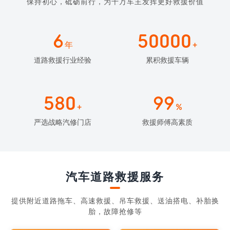
保持初心，砥砺前行，为千万车主发挥更好救援价值
6
50000
年
+
道路救援行业经验
累积救援车辆
580
99
+
%
严选战略汽修门店
救援师傅高素质
汽车道路救援服务
提供附近道路拖车、高速救援、吊车救援、送油搭电、补胎换
胎，故障抢修等