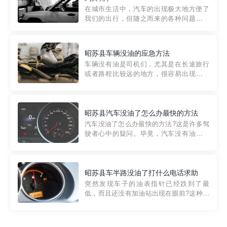
部门制定的。起步价通...
在城市生活中，汽车的出现极大地方便了
我们的出行，但随之而来的各种问题也让
人头痛不已。尤其是在繁忙的都市环境
中，地库停车成了一道难题。有时候，车
辆突然发生故障，或是不慎被困，在这种
昭苏县车辆没油的应急方法
紧急情况下，我们需要一种高效可靠的救
车辆没有油是司机们，尤其是在长途旅行
援方式。而这时，地库救援专...
或者路程比较远的地方，很容易出现这种
状况。面对这样的情况，该怎么办呢?今天
小编给大家介绍一种应急方法——穿越者
道路救援微信小程序，可以帮您预约附近
的送油师傅，解决没油的紧急情况。 首
昭苏县汽车没油了怎么办最快的方法
先，让我们来了解一下穿...
汽车没油了怎么办最快的方法?这是许多驾
驶者心中的疑问。毕竟，汽车没有油就无
法行驶，而且出现在偏远地区或夜晚更是
一件令人头痛的事情。幸运的是，现在有
一种新的解决方案——穿越者小程序。 穿
越者小程序是一款专门解决汽车没油问题
昭苏县车半路没油了打什么电话求助
的在线服务平台。通过...
突然发现车子的油表指针已经跌到了最
低，而且还没有加油站出现在眼前?这种情
况下你该怎么办呢?这时候最好的方法就是
及时寻求帮助。如果你遇到这种情况，你
需要拨打什么电话求助呢?其实，你可以拨