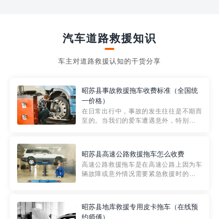
汽车道路救援知识
车主对道路救援认知的干货分享
昭苏县事故救援拖车收费标准（全国统
一价格）
在日常出行中，事故的发生往往是不期而
至的。当我们的爱车遭遇意外，特别是在
市区内，救援拖车的服务就显得尤为重
要。然而，许多车主在选择拖车服务时，
对收费标准并不十分了解。穿越者救援详
昭苏县高速公路救援拖车怎么收费
细解析一下市区事故救援拖车的收费标
高速公路救援拖车是在高速公路上因为车
准，以及在选用拖车服务时应注...
辆故障或意外情况需要紧急救援时的必备
工具。然而，对于许多司机来说，拖车的
收费一直是一个困扰。那么，高速公路救
援拖车究竟怎么收费呢? 一般来说，高速公
昭苏县地库救援专用皮卡拖车（在线预
路救援拖车的收费标准是由当地交通管理
约师傅）