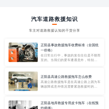
汽车道路救援知识
车主对道路救援认知的干货分享
正阳县事故救援拖车收费标准（全国统
一价格）
在日常出行中，事故的发生往往是不期而
至的。当我们的爱车遭遇意外，特别是在
市区内，救援拖车的服务就显得尤为重
要。然而，许多车主在选择拖车服务时，
对收费标准并不十分了解。穿越者救援详
正阳县高速公路救援拖车怎么收费
细解析一下市区事故救援拖车的收费标
高速公路救援拖车是在高速公路上因为车
准，以及在选用拖车服务时应注...
辆故障或意外情况需要紧急救援时的必备
工具。然而，对于许多司机来说，拖车的
收费一直是一个困扰。那么，高速公路救
援拖车究竟怎么收费呢? 一般来说，高速公
正阳县地库救援专用皮卡拖车（在线预
路救援拖车的收费标准是由当地交通管理
约师傅）