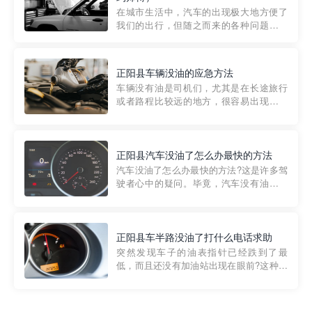
部门制定的。起步价通...
在城市生活中，汽车的出现极大地方便了
我们的出行，但随之而来的各种问题也让
人头痛不已。尤其是在繁忙的都市环境
中，地库停车成了一道难题。有时候，车
辆突然发生故障，或是不慎被困，在这种
正阳县车辆没油的应急方法
紧急情况下，我们需要一种高效可靠的救
车辆没有油是司机们，尤其是在长途旅行
援方式。而这时，地库救援专...
或者路程比较远的地方，很容易出现这种
状况。面对这样的情况，该怎么办呢?今天
小编给大家介绍一种应急方法——穿越者
道路救援微信小程序，可以帮您预约附近
的送油师傅，解决没油的紧急情况。 首
正阳县汽车没油了怎么办最快的方法
先，让我们来了解一下穿...
汽车没油了怎么办最快的方法?这是许多驾
驶者心中的疑问。毕竟，汽车没有油就无
法行驶，而且出现在偏远地区或夜晚更是
一件令人头痛的事情。幸运的是，现在有
一种新的解决方案——穿越者小程序。 穿
越者小程序是一款专门解决汽车没油问题
正阳县车半路没油了打什么电话求助
的在线服务平台。通过...
突然发现车子的油表指针已经跌到了最
低，而且还没有加油站出现在眼前?这种情
况下你该怎么办呢?这时候最好的方法就是
及时寻求帮助。如果你遇到这种情况，你
需要拨打什么电话求助呢?其实，你可以拨