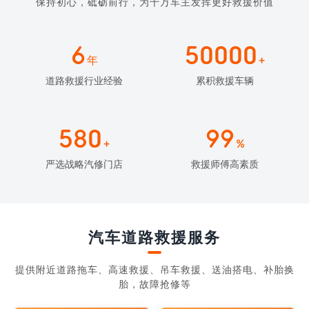
保持初心，砥砺前行，为千万车主发挥更好救援价值
6
50000
年
+
道路救援行业经验
累积救援车辆
580
99
+
%
严选战略汽修门店
救援师傅高素质
汽车道路救援服务
提供附近道路拖车、高速救援、吊车救援、送油搭电、补胎换
胎，故障抢修等