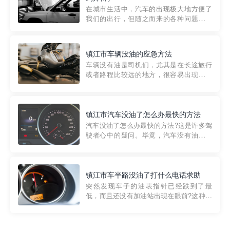
部门制定的。起步价通...
在城市生活中，汽车的出现极大地方便了
我们的出行，但随之而来的各种问题也让
人头痛不已。尤其是在繁忙的都市环境
中，地库停车成了一道难题。有时候，车
辆突然发生故障，或是不慎被困，在这种
镇江市车辆没油的应急方法
紧急情况下，我们需要一种高效可靠的救
车辆没有油是司机们，尤其是在长途旅行
援方式。而这时，地库救援专...
或者路程比较远的地方，很容易出现这种
状况。面对这样的情况，该怎么办呢?今天
小编给大家介绍一种应急方法——穿越者
道路救援微信小程序，可以帮您预约附近
的送油师傅，解决没油的紧急情况。 首
镇江市汽车没油了怎么办最快的方法
先，让我们来了解一下穿...
汽车没油了怎么办最快的方法?这是许多驾
驶者心中的疑问。毕竟，汽车没有油就无
法行驶，而且出现在偏远地区或夜晚更是
一件令人头痛的事情。幸运的是，现在有
一种新的解决方案——穿越者小程序。 穿
越者小程序是一款专门解决汽车没油问题
镇江市车半路没油了打什么电话求助
的在线服务平台。通过...
突然发现车子的油表指针已经跌到了最
低，而且还没有加油站出现在眼前?这种情
况下你该怎么办呢?这时候最好的方法就是
及时寻求帮助。如果你遇到这种情况，你
需要拨打什么电话求助呢?其实，你可以拨