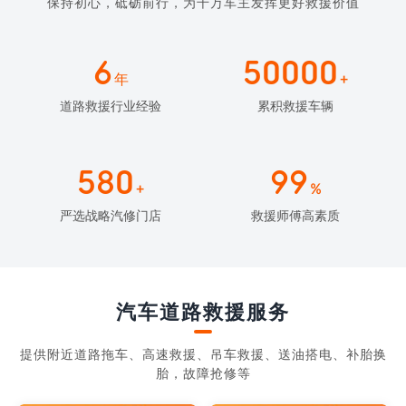
保持初心，砥砺前行，为千万车主发挥更好救援价值
6
50000
年
+
道路救援行业经验
累积救援车辆
580
99
+
%
严选战略汽修门店
救援师傅高素质
汽车道路救援服务
提供附近道路拖车、高速救援、吊车救援、送油搭电、补胎换
胎，故障抢修等