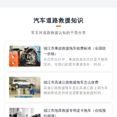
汽车道路救援知识
车主对道路救援认知的干货分享
镇江市事故救援拖车收费标准（全国统
一价格）
在日常出行中，事故的发生往往是不期而
至的。当我们的爱车遭遇意外，特别是在
市区内，救援拖车的服务就显得尤为重
要。然而，许多车主在选择拖车服务时，
对收费标准并不十分了解。穿越者救援详
镇江市高速公路救援拖车怎么收费
细解析一下市区事故救援拖车的收费标
高速公路救援拖车是在高速公路上因为车
准，以及在选用拖车服务时应注...
辆故障或意外情况需要紧急救援时的必备
工具。然而，对于许多司机来说，拖车的
收费一直是一个困扰。那么，高速公路救
援拖车究竟怎么收费呢? 一般来说，高速公
镇江市地库救援专用皮卡拖车（在线预
路救援拖车的收费标准是由当地交通管理
约师傅）