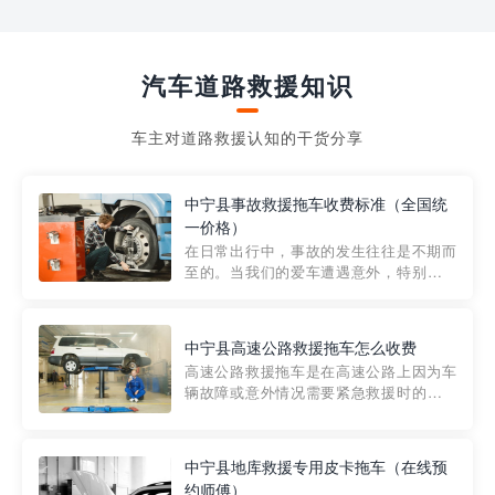
汽车道路救援知识
车主对道路救援认知的干货分享
中宁县事故救援拖车收费标准（全国统
一价格）
在日常出行中，事故的发生往往是不期而
至的。当我们的爱车遭遇意外，特别是在
市区内，救援拖车的服务就显得尤为重
要。然而，许多车主在选择拖车服务时，
对收费标准并不十分了解。穿越者救援详
中宁县高速公路救援拖车怎么收费
细解析一下市区事故救援拖车的收费标
高速公路救援拖车是在高速公路上因为车
准，以及在选用拖车服务时应注...
辆故障或意外情况需要紧急救援时的必备
工具。然而，对于许多司机来说，拖车的
收费一直是一个困扰。那么，高速公路救
援拖车究竟怎么收费呢? 一般来说，高速公
中宁县地库救援专用皮卡拖车（在线预
路救援拖车的收费标准是由当地交通管理
约师傅）