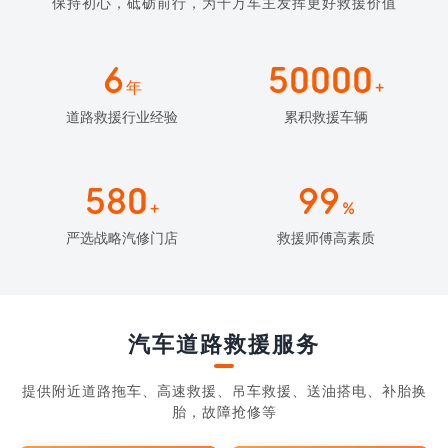
保持初心，砥砺前行，为千万车主发挥更好救援价值
6
50000
年
+
道路救援行业经验
累积救援车辆
580
99
+
%
严选战略汽修门店
救援师傅高素质
汽车道路救援服务
提供附近道路拖车、高速救援、吊车救援、送油搭电、补胎换
胎，故障抢修等