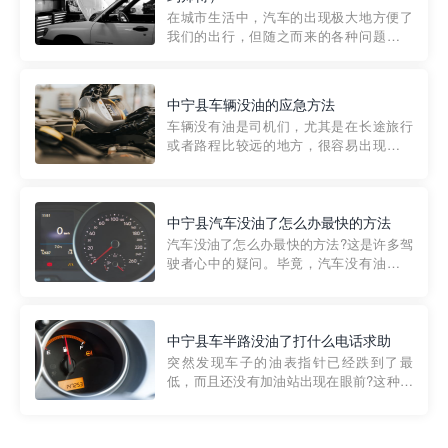
部门制定的。起步价通...
在城市生活中，汽车的出现极大地方便了
我们的出行，但随之而来的各种问题也让
人头痛不已。尤其是在繁忙的都市环境
中，地库停车成了一道难题。有时候，车
辆突然发生故障，或是不慎被困，在这种
中宁县车辆没油的应急方法
紧急情况下，我们需要一种高效可靠的救
车辆没有油是司机们，尤其是在长途旅行
援方式。而这时，地库救援专...
或者路程比较远的地方，很容易出现这种
状况。面对这样的情况，该怎么办呢?今天
小编给大家介绍一种应急方法——穿越者
道路救援微信小程序，可以帮您预约附近
的送油师傅，解决没油的紧急情况。 首
中宁县汽车没油了怎么办最快的方法
先，让我们来了解一下穿...
汽车没油了怎么办最快的方法?这是许多驾
驶者心中的疑问。毕竟，汽车没有油就无
法行驶，而且出现在偏远地区或夜晚更是
一件令人头痛的事情。幸运的是，现在有
一种新的解决方案——穿越者小程序。 穿
越者小程序是一款专门解决汽车没油问题
中宁县车半路没油了打什么电话求助
的在线服务平台。通过...
突然发现车子的油表指针已经跌到了最
低，而且还没有加油站出现在眼前?这种情
况下你该怎么办呢?这时候最好的方法就是
及时寻求帮助。如果你遇到这种情况，你
需要拨打什么电话求助呢?其实，你可以拨