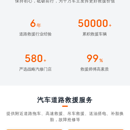
保持初心，砥砺前行，为千万车主发挥更好救援价值
6
50000
年
+
道路救援行业经验
累积救援车辆
580
99
+
%
严选战略汽修门店
救援师傅高素质
汽车道路救援服务
提供附近道路拖车、高速救援、吊车救援、送油搭电、补胎换
胎，故障抢修等