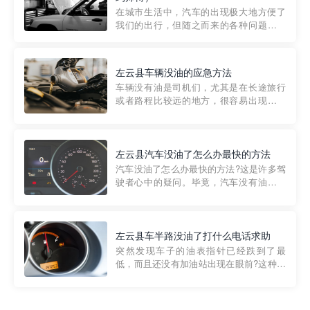
部门制定的。起步价通...
在城市生活中，汽车的出现极大地方便了
我们的出行，但随之而来的各种问题也让
人头痛不已。尤其是在繁忙的都市环境
中，地库停车成了一道难题。有时候，车
辆突然发生故障，或是不慎被困，在这种
左云县车辆没油的应急方法
紧急情况下，我们需要一种高效可靠的救
车辆没有油是司机们，尤其是在长途旅行
援方式。而这时，地库救援专...
或者路程比较远的地方，很容易出现这种
状况。面对这样的情况，该怎么办呢?今天
小编给大家介绍一种应急方法——穿越者
道路救援微信小程序，可以帮您预约附近
的送油师傅，解决没油的紧急情况。 首
左云县汽车没油了怎么办最快的方法
先，让我们来了解一下穿...
汽车没油了怎么办最快的方法?这是许多驾
驶者心中的疑问。毕竟，汽车没有油就无
法行驶，而且出现在偏远地区或夜晚更是
一件令人头痛的事情。幸运的是，现在有
一种新的解决方案——穿越者小程序。 穿
越者小程序是一款专门解决汽车没油问题
左云县车半路没油了打什么电话求助
的在线服务平台。通过...
突然发现车子的油表指针已经跌到了最
低，而且还没有加油站出现在眼前?这种情
况下你该怎么办呢?这时候最好的方法就是
及时寻求帮助。如果你遇到这种情况，你
需要拨打什么电话求助呢?其实，你可以拨