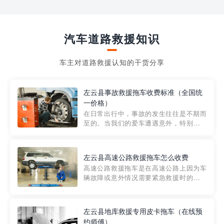
汽车道路救援知识
车主对道路救援认知的干货分享
左云县事故救援拖车收费标准（全国统
一价格）
在日常出行中，事故的发生往往是不期而
至的。当我们的爱车遭遇意外，特别是在
市区内，救援拖车的服务就显得尤为重
要。然而，许多车主在选择拖车服务时，
对收费标准并不十分了解。穿越者救援详
左云县高速公路救援拖车怎么收费
细解析一下市区事故救援拖车的收费标
高速公路救援拖车是在高速公路上因为车
准，以及在选用拖车服务时应注...
辆故障或意外情况需要紧急救援时的必备
工具。然而，对于许多司机来说，拖车的
收费一直是一个困扰。那么，高速公路救
援拖车究竟怎么收费呢? 一般来说，高速公
左云县地库救援专用皮卡拖车（在线预
路救援拖车的收费标准是由当地交通管理
约师傅）