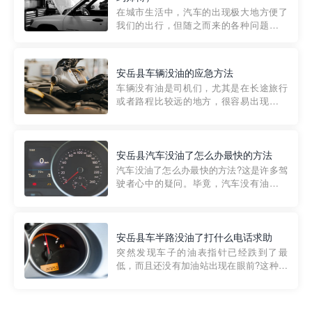
部门制定的。起步价通...
在城市生活中，汽车的出现极大地方便了
我们的出行，但随之而来的各种问题也让
人头痛不已。尤其是在繁忙的都市环境
中，地库停车成了一道难题。有时候，车
辆突然发生故障，或是不慎被困，在这种
安岳县车辆没油的应急方法
紧急情况下，我们需要一种高效可靠的救
车辆没有油是司机们，尤其是在长途旅行
援方式。而这时，地库救援专...
或者路程比较远的地方，很容易出现这种
状况。面对这样的情况，该怎么办呢?今天
小编给大家介绍一种应急方法——穿越者
道路救援微信小程序，可以帮您预约附近
的送油师傅，解决没油的紧急情况。 首
安岳县汽车没油了怎么办最快的方法
先，让我们来了解一下穿...
汽车没油了怎么办最快的方法?这是许多驾
驶者心中的疑问。毕竟，汽车没有油就无
法行驶，而且出现在偏远地区或夜晚更是
一件令人头痛的事情。幸运的是，现在有
一种新的解决方案——穿越者小程序。 穿
越者小程序是一款专门解决汽车没油问题
安岳县车半路没油了打什么电话求助
的在线服务平台。通过...
突然发现车子的油表指针已经跌到了最
低，而且还没有加油站出现在眼前?这种情
况下你该怎么办呢?这时候最好的方法就是
及时寻求帮助。如果你遇到这种情况，你
需要拨打什么电话求助呢?其实，你可以拨