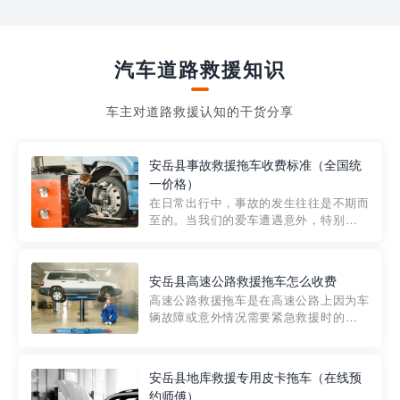
汽车道路救援知识
车主对道路救援认知的干货分享
安岳县事故救援拖车收费标准（全国统
一价格）
在日常出行中，事故的发生往往是不期而
至的。当我们的爱车遭遇意外，特别是在
市区内，救援拖车的服务就显得尤为重
要。然而，许多车主在选择拖车服务时，
对收费标准并不十分了解。穿越者救援详
安岳县高速公路救援拖车怎么收费
细解析一下市区事故救援拖车的收费标
高速公路救援拖车是在高速公路上因为车
准，以及在选用拖车服务时应注...
辆故障或意外情况需要紧急救援时的必备
工具。然而，对于许多司机来说，拖车的
收费一直是一个困扰。那么，高速公路救
援拖车究竟怎么收费呢? 一般来说，高速公
安岳县地库救援专用皮卡拖车（在线预
路救援拖车的收费标准是由当地交通管理
约师傅）