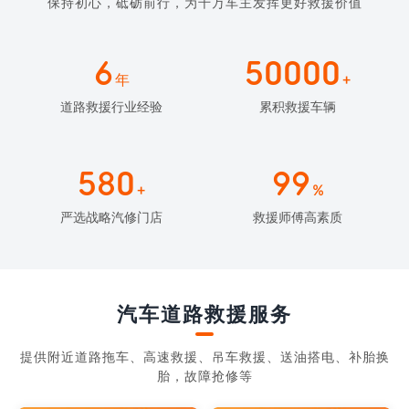
保持初心，砥砺前行，为千万车主发挥更好救援价值
6
50000
年
+
道路救援行业经验
累积救援车辆
580
99
+
%
严选战略汽修门店
救援师傅高素质
汽车道路救援服务
提供附近道路拖车、高速救援、吊车救援、送油搭电、补胎换
胎，故障抢修等