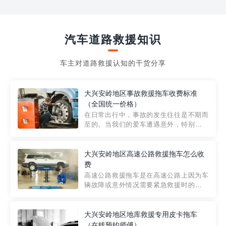
汽车道路救援知识
车主对道路救援认知的干货分享
大兴安岭地区事故救援拖车收费标准
（全国统一价格）
在日常出行中，事故的发生往往是不期而
至的。当我们的爱车遭遇意外，特别是在
市区内，救援拖车的服务就显得尤为重
要。然而，许多车主在选择拖车服务时，
对收费标准并不十分了解。穿越者救援详
大兴安岭地区高速公路救援拖车怎么收
细解析一下市区事故救援拖车的收费标
费
准，以及在选用拖车服务时应注...
高速公路救援拖车是在高速公路上因为车
辆故障或意外情况需要紧急救援时的必备
工具。然而，对于许多司机来说，拖车的
收费一直是一个困扰。那么，高速公路救
援拖车究竟怎么收费呢? 一般来说，高速公
大兴安岭地区地库救援专用皮卡拖车
路救援拖车的收费标准是由当地交通管理
（在线预约师傅）