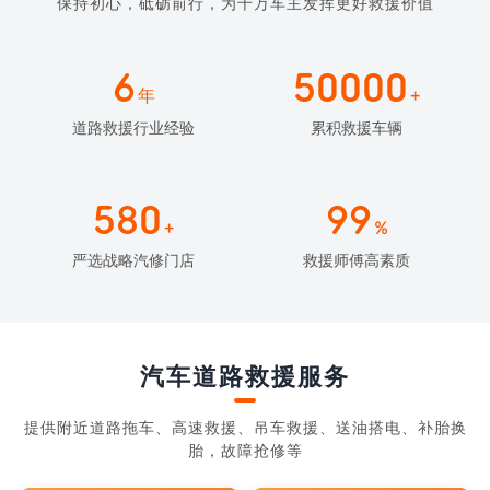
保持初心，砥砺前行，为千万车主发挥更好救援价值
6
50000
年
+
道路救援行业经验
累积救援车辆
580
99
+
%
严选战略汽修门店
救援师傅高素质
汽车道路救援服务
提供附近道路拖车、高速救援、吊车救援、送油搭电、补胎换
胎，故障抢修等