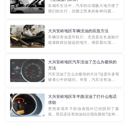
部门制定的。起步价通...
在城市生活中，汽车的出现极大地方便了
我们的出行，但随之而来的各种问题也让
人头痛不已。尤其是在繁忙的都市环境
中，地库停车成了一道难题。有时候，车
辆突然发生故障，或是不慎被困，在这种
大兴安岭地区车辆没油的应急方法
紧急情况下，我们需要一种高效可靠的救
车辆没有油是司机们，尤其是在长途旅行
援方式。而这时，地库救援专...
或者路程比较远的地方，很容易出现这种
状况。面对这样的情况，该怎么办呢?今天
小编给大家介绍一种应急方法——穿越者
道路救援微信小程序，可以帮您预约附近
大兴安岭地区汽车没油了怎么办最快的
的送油师傅，解决没油的紧急情况。 首
方法
先，让我们来了解一下穿...
汽车没油了怎么办最快的方法?这是许多驾
驶者心中的疑问。毕竟，汽车没有油就无
法行驶，而且出现在偏远地区或夜晚更是
一件令人头痛的事情。幸运的是，现在有
一种新的解决方案——穿越者小程序。 穿
大兴安岭地区车半路没油了打什么电话
越者小程序是一款专门解决汽车没油问题
求助
的在线服务平台。通过...
突然发现车子的油表指针已经跌到了最
低，而且还没有加油站出现在眼前?这种情
况下你该怎么办呢?这时候最好的方法就是
及时寻求帮助。如果你遇到这种情况，你