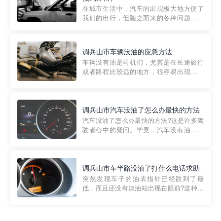
部门制定的。起步价通...
在城市生活中，汽车的出现极大地方便了
我们的出行，但随之而来的各种问题也让
人头痛不已。尤其是在繁忙的都市环境
中，地库停车成了一道难题。有时候，车
辆突然发生故障，或是不慎被困，在这种
调兵山市车辆没油的应急方法
紧急情况下，我们需要一种高效可靠的救
车辆没有油是司机们，尤其是在长途旅行
援方式。而这时，地库救援专...
或者路程比较远的地方，很容易出现这种
状况。面对这样的情况，该怎么办呢?今天
小编给大家介绍一种应急方法——穿越者
道路救援微信小程序，可以帮您预约附近
的送油师傅，解决没油的紧急情况。 首
调兵山市汽车没油了怎么办最快的方法
先，让我们来了解一下穿...
汽车没油了怎么办最快的方法?这是许多驾
驶者心中的疑问。毕竟，汽车没有油就无
法行驶，而且出现在偏远地区或夜晚更是
一件令人头痛的事情。幸运的是，现在有
一种新的解决方案——穿越者小程序。 穿
越者小程序是一款专门解决汽车没油问题
调兵山市车半路没油了打什么电话求助
的在线服务平台。通过...
突然发现车子的油表指针已经跌到了最
低，而且还没有加油站出现在眼前?这种情
况下你该怎么办呢?这时候最好的方法就是
及时寻求帮助。如果你遇到这种情况，你
需要拨打什么电话求助呢?其实，你可以拨