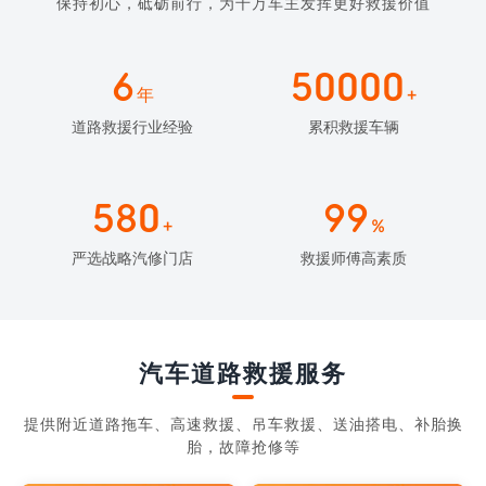
保持初心，砥砺前行，为千万车主发挥更好救援价值
6
50000
年
+
道路救援行业经验
累积救援车辆
580
99
+
%
严选战略汽修门店
救援师傅高素质
汽车道路救援服务
提供附近道路拖车、高速救援、吊车救援、送油搭电、补胎换
胎，故障抢修等