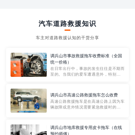
汽车道路救援知识
车主对道路救援认知的干货分享
调兵山市事故救援拖车收费标准（全国
统一价格）
在日常出行中，事故的发生往往是不期而
至的。当我们的爱车遭遇意外，特别是在
市区内，救援拖车的服务就显得尤为重
要。然而，许多车主在选择拖车服务时，
对收费标准并不十分了解。穿越者救援详
调兵山市高速公路救援拖车怎么收费
细解析一下市区事故救援拖车的收费标
高速公路救援拖车是在高速公路上因为车
准，以及在选用拖车服务时应注...
辆故障或意外情况需要紧急救援时的必备
工具。然而，对于许多司机来说，拖车的
收费一直是一个困扰。那么，高速公路救
援拖车究竟怎么收费呢? 一般来说，高速公
调兵山市地库救援专用皮卡拖车（在线
路救援拖车的收费标准是由当地交通管理
预约师傅）