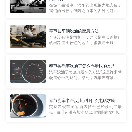
部门制定的。起步价通...
在城市生活中，汽车的出现极大地方便了
我们的出行，但随之而来的各种问题也让
人头痛不已。尤其是在繁忙的都市环境
中，地库停车成了一道难题。有时候，车
辆突然发生故障，或是不慎被困，在这种
奉节县车辆没油的应急方法
紧急情况下，我们需要一种高效可靠的救
车辆没有油是司机们，尤其是在长途旅行
援方式。而这时，地库救援专...
或者路程比较远的地方，很容易出现这种
状况。面对这样的情况，该怎么办呢?今天
小编给大家介绍一种应急方法——穿越者
道路救援微信小程序，可以帮您预约附近
的送油师傅，解决没油的紧急情况。 首
奉节县汽车没油了怎么办最快的方法
先，让我们来了解一下穿...
汽车没油了怎么办最快的方法?这是许多驾
驶者心中的疑问。毕竟，汽车没有油就无
法行驶，而且出现在偏远地区或夜晚更是
一件令人头痛的事情。幸运的是，现在有
一种新的解决方案——穿越者小程序。 穿
越者小程序是一款专门解决汽车没油问题
奉节县车半路没油了打什么电话求助
的在线服务平台。通过...
突然发现车子的油表指针已经跌到了最
低，而且还没有加油站出现在眼前?这种情
况下你该怎么办呢?这时候最好的方法就是
及时寻求帮助。如果你遇到这种情况，你
需要拨打什么电话求助呢?其实，你可以拨