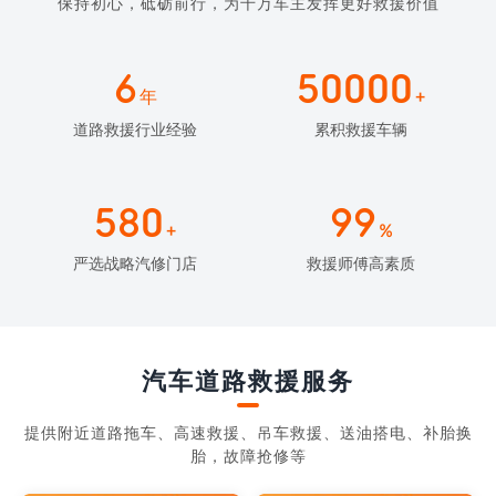
保持初心，砥砺前行，为千万车主发挥更好救援价值
6
50000
年
+
道路救援行业经验
累积救援车辆
580
99
+
%
严选战略汽修门店
救援师傅高素质
汽车道路救援服务
提供附近道路拖车、高速救援、吊车救援、送油搭电、补胎换
胎，故障抢修等