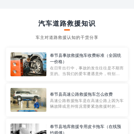
汽车道路救援知识
车主对道路救援认知的干货分享
奉节县事故救援拖车收费标准（全国统
一价格）
在日常出行中，事故的发生往往是不期而
至的。当我们的爱车遭遇意外，特别是在
市区内，救援拖车的服务就显得尤为重
要。然而，许多车主在选择拖车服务时，
对收费标准并不十分了解。穿越者救援详
奉节县高速公路救援拖车怎么收费
细解析一下市区事故救援拖车的收费标
高速公路救援拖车是在高速公路上因为车
准，以及在选用拖车服务时应注...
辆故障或意外情况需要紧急救援时的必备
工具。然而，对于许多司机来说，拖车的
收费一直是一个困扰。那么，高速公路救
援拖车究竟怎么收费呢? 一般来说，高速公
奉节县地库救援专用皮卡拖车（在线预
路救援拖车的收费标准是由当地交通管理
约师傅）