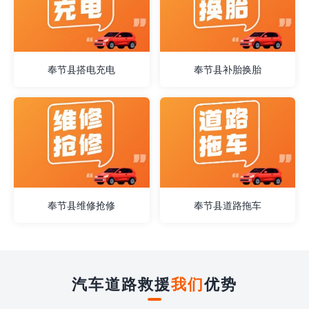
奉节县搭电充电
奉节县补胎换胎
奉节县维修抢修
奉节县道路拖车
汽车道路救援
我们
优势