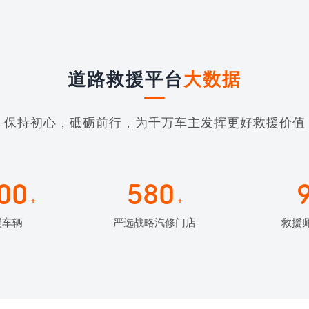
道路救援平台
大数据
保持初心，砥砺前行，为千万车主发挥更好救援价值
00
580
+
+
援车辆
严选战略汽修门店
救援