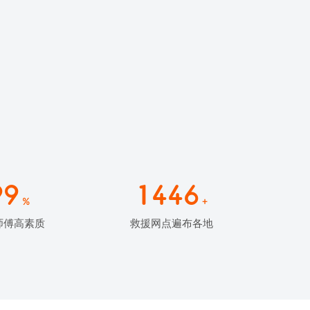
99
1446
%
+
师傅高素质
救援网点遍布各地