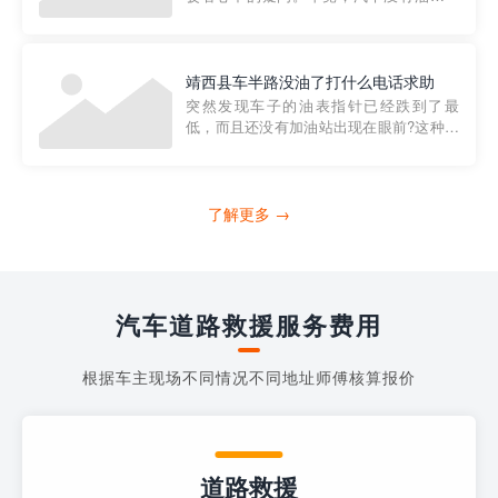
法行驶，而且出现在偏远地区或夜晚更是
一件令人头痛的事情。幸运的是，现在有
一种新的解决方案——穿越者小程序。 穿
越者小程序是一款专门解决汽车没油问题
靖西县车半路没油了打什么电话求助
的在线服务平台。通过...
突然发现车子的油表指针已经跌到了最
低，而且还没有加油站出现在眼前?这种情
况下你该怎么办呢?这时候最好的方法就是
及时寻求帮助。如果你遇到这种情况，你
需要拨打什么电话求助呢?其实，你可以拨
打4006363122请求送油人员来帮助你。
了解更多 →
当你的车子...
汽车道路救援服务费用
根据车主现场不同情况不同地址师傅核算报价
道路救援