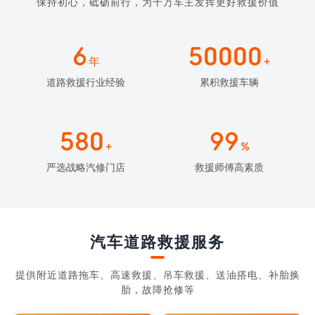
保持初心，砥砺前行，为千万车主发挥更好救援价值
6
50000
年
+
道路救援行业经验
累积救援车辆
580
99
+
%
严选战略汽修门店
救援师傅高素质
汽车道路救援服务
提供附近道路拖车、高速救援、吊车救援、送油搭电、补胎换
胎，故障抢修等