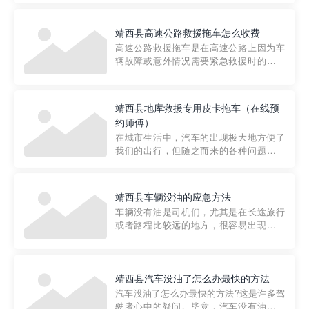
要。然而，许多车主在选择拖车服务时，
对收费标准并不十分了解。穿越者救援详
靖西县高速公路救援拖车怎么收费
细解析一下市区事故救援拖车的收费标
高速公路救援拖车是在高速公路上因为车
准，以及在选用拖车服务时应注...
辆故障或意外情况需要紧急救援时的必备
工具。然而，对于许多司机来说，拖车的
收费一直是一个困扰。那么，高速公路救
援拖车究竟怎么收费呢? 一般来说，高速公
靖西县地库救援专用皮卡拖车（在线预
路救援拖车的收费标准是由当地交通管理
约师傅）
部门制定的。起步价通...
在城市生活中，汽车的出现极大地方便了
我们的出行，但随之而来的各种问题也让
人头痛不已。尤其是在繁忙的都市环境
中，地库停车成了一道难题。有时候，车
辆突然发生故障，或是不慎被困，在这种
靖西县车辆没油的应急方法
紧急情况下，我们需要一种高效可靠的救
车辆没有油是司机们，尤其是在长途旅行
援方式。而这时，地库救援专...
或者路程比较远的地方，很容易出现这种
状况。面对这样的情况，该怎么办呢?今天
小编给大家介绍一种应急方法——穿越者
道路救援微信小程序，可以帮您预约附近
的送油师傅，解决没油的紧急情况。 首
靖西县汽车没油了怎么办最快的方法
先，让我们来了解一下穿...
汽车没油了怎么办最快的方法?这是许多驾
驶者心中的疑问。毕竟，汽车没有油就无